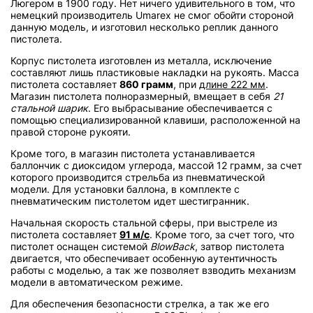
Люгером в 1900 году. Нет ничего удивительного в том, что
немецкий производитель Umarex не смог обойти стороной
данную модель, и изготовил несколько реплик данного
пистолета.
Корпус пистолета изготовлен из металла, исключение
составляют лишь пластиковые накладки на рукоять. Масса
пистолета составляет
860 грамм
, при
длине 222 мм
.
Магазин пистолета полноразмерный, вмещает в себя
21
стальной шарик
. Его выбрасывание обеспечивается с
помощью специализированной клавиши, расположенной на
правой стороне рукояти.
Кроме того, в магазин пистолета устанавливается
баллончик с диоксидом углерода, массой 12 грамм, за счет
которого производится стрельба из пневматической
модели. Для установки баллона, в комплекте с
пневматическим пистолетом идет шестигранник.
Начальная скорость стальной сферы, при выстреле из
пистолета составляет
91 м/с
. Кроме того, за счет того, что
пистолет оснащен системой
BlowBack
, затвор пистолета
двигается, что обеспечивает особенную аутентичность
работы с моделью, а так же позволяет взводить механизм
модели в автоматическом режиме.
Для обеспечения безопасности стрелка, а так же его