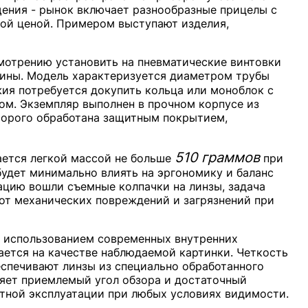
щения - рынок включает разнообразные прицелы с
ой ценой. Примером выступают изделия,
отрению установить на пневматические винтовки
ины. Модель характеризуется диаметром трубы
жия потребуется докупить кольца или моноблок с
м. Экземпляр выполнен в прочном корпусе из
торого обработана защитным покрытием,
510 граммов
ается легкой массой не больше
при
будет минимально влиять на эргономику и баланс
ацию вошли съемные колпачки на линзы, задача
 от механических повреждений и загрязнений при
 использованием современных внутренних
ается на качестве наблюдаемой картинки. Четкость
еспечивают линзы из специально обработанного
ляет приемлемый угол обзора и достаточный
тной эксплуатации при любых условиях видимости.