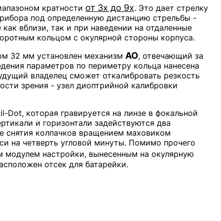
от 3х до 9х
иапазоном кратности
. Это дает стрелку
прибора под определенную дистанцию стрельбы -
 как вблизи, так и при наведении на отдаленные
воротным кольцом с окулярной стороны корпуса.
AO
ом 32 мм установлен механизм
, отвечающий за
едения параметров по периметру кольца нанесена
будущий владелец сможет откалибровать резкость
ости зрения - узел диоптрийной калибровки
l-Dot, которая гравируется на линзе в фокальной
ертикали и горизонтали задействуются два
сле снятия колпачков вращением маховиком
си на четверть угловой минуты. Помимо прочего
м модулем настройки, вынесенным на окулярную
асположен отсек для батарейки.