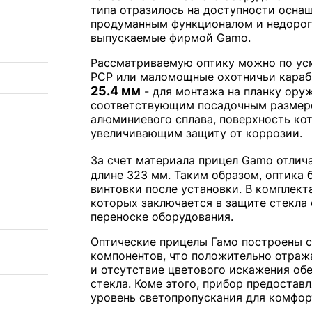
типа отразилось на доступности осна
продуманным функционалом и недорог
выпускаемые фирмой Gamo.
Рассматриваемую оптику можно по усм
PCP или маломощные охотничьи караб
25.4 мм
- для монтажа на планку ору
соответствующим посадочным размеро
алюминиевого сплава, поверхность ко
увеличивающим защиту от коррозии.
За счет материала прицел Gamo отлич
длине 323 мм. Таким образом, оптика 
винтовки после установки. В комплект
которых заключается в защите стекла
переноске оборудования.
Оптические прицелы Гамо построены с
компонентов, что положительно отраж
и отсутствие цветового искажения об
стекла. Коме этого, прибор предостав
уровень светопропускания для комфор