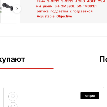
Гамо
3-9x32
3-9х32
AOEG
АОЕГ
25.4
мм
дюйм
BH-GM393L
БХ-ГМ393Л
оптика
подсветка
с подсветкой
Adjustable
Objective
купают
П
Акция