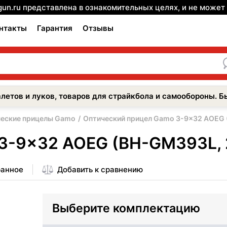
gun.ru представлена в ознакомительных целях, и не може
нтакты
Гарантия
Отзывы
летов и луков, товаров для страйкбола и самообороны. Б
еские прицелы Gamo
Оптический прицел Gamo 3-9x32 AOEG 
3-9x32 AOEG (BH-GM393L, 
ранное
Добавить к сравнению
Выберите комплектацию