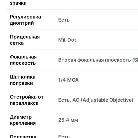
зрачка
Регулировка
Есть
диоптрий
Прицельная
Mil-Dot
сетка
Фокальная
Вторая фокальная плоскость (S
плоскость
Шаг клика
1/4 MOA
поправки
Отстройка от
Есть, AO (Adjustable Objective)
параллакса
Диаметр
25.4 мм
крепления
Подсветка
Есть