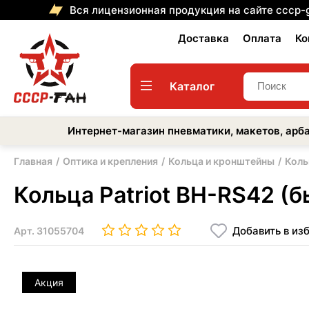
Вся лицензионная продукция на сайте cccp-
Доставка
Оплата
Ко
Каталог
Интернет-магазин пневматики, макетов, арба
Главная
Оптика и крепления
Кольца и кронштейны
Коль
Кольца Patriot BH-RS42 (б
Добавить в из
Арт.
31055704
Акция