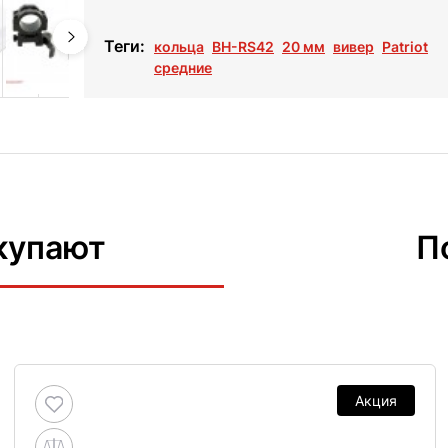
Теги:
кольца
BH-RS42
20 мм
вивер
Patriot
средние
купают
П
Акция