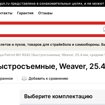
gun.ru представлена в ознакомительных целях, и не може
нтакты
Гарантия
Отзывы
летов и луков, товаров для страйкбола и самообороны. Б
ца Patriot BH-RS42 (быстросъемные, Weaver, 25.4 мм, средние 
ыстросъемные, Weaver, 25.4
бранное
Добавить к сравнению
Выберите комплектацию