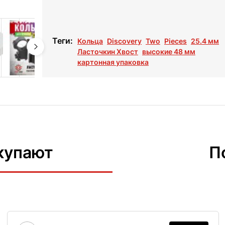
Теги:
Кольца
Discovery
Two
Pieces
25.4 мм
Ласточкин Хвост
высокие 48 мм
картонная упаковка
купают
П