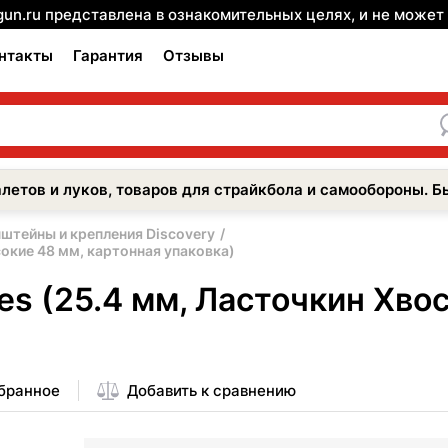
gun.ru представлена в ознакомительных целях, и не може
нтакты
Гарантия
Отзывы
летов и луков, товаров для страйкбола и самообороны. Б
штейны и крепления Discovery
сокие 48 мм, картонная упаковка)
es (25.4 мм, Ласточкин Хвос
збранное
Добавить к сравнению