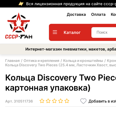
Вся лицензионная продукция на сайте cccp-
Доставка
Оплата
Ко
Каталог
Интернет-магазин пневматики, макетов, арба
Главная
Оптика и крепления
Кольца и кронштейны
Крон
Кольца Discovery Two Pieces (25.4 мм, Ласточкин Хвост, вы
Кольца Discovery Two Piec
картонная упаковка)
Добавить в и
Арт.
310511736