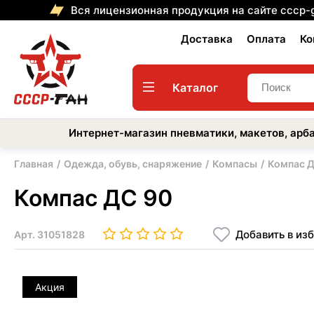
Вся лицензионная продукция на сайте cccp-
Доставка
Оплата
Ко
Каталог
Интернет-магазин пневматики, макетов, арба
Главная
Одежда, обувь, снаряжение
Компасы
Компас Д
Компас ДС 90
Добавить в из
Арт.
31051828
Акция