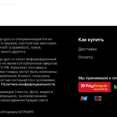
p-gun.ru специализируется на
Как купить
о оружия, пистолетов, винтовок,
soft (страйкбол), луков,
Доставка
 много другого
Оплата
cp-gun.ru носит информационный
де не является публичной офертой,
ГК РФ. Комплект поставки и
ики товара, могут быть изменены
домления. Клиент, пользуясь
Мы принимаем к оп
ностью соглашается с условиями,
е
Политика конфиденциальности.
рмации (тексты, фото, видео и
запрещено, за исключением
гласия администрации сайта
а Игоревна ОГРНИП: