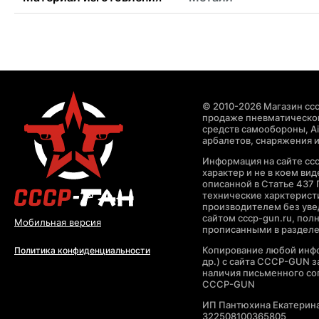
© 2010-2026 Магазин ccc
продаже пневматическог
средств самообороны, Air
арбалетов, снаряжения и
Информация на сайте cc
характер и не в коем ви
описанной в Статье 437 
технические харктерист
производителем без уве
сайтом cccp-gun.ru, пол
Мобильная версия
прописанными в раздел
Копирование любой инфо
Политика конфиденциальности
др.) с сайта CCCP-GUN 
наличия письменного со
CCCP-GUN
ИП Пантюхина Екатерин
322508100365805