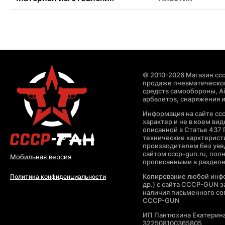
© 2010-2026 Магазин ccc
продаже пневматическог
средств самообороны, Air
арбалетов, снаряжения и
Информация на сайте cc
характер и не в коем ви
описанной в Статье 437 
технические харктерист
производителем без уве
сайтом cccp-gun.ru, пол
Мобильная версия
прописанными в раздел
Копирование любой инфо
Политика конфиденциальности
др.) с сайта CCCP-GUN 
наличия письменного со
CCCP-GUN
ИП Пантюхина Екатерин
322508100365805