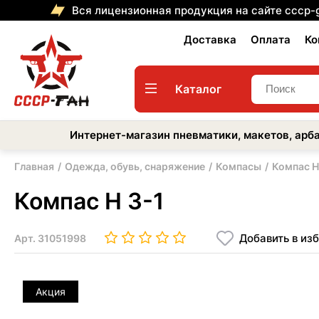
Вся лицензионная продукция на сайте cccp-
Доставка
Оплата
Ко
Каталог
Интернет-магазин пневматики, макетов, арба
Главная
Одежда, обувь, снаряжение
Компасы
Компас Н
Компас Н 3-1
Добавить в из
Арт.
31051998
Акция