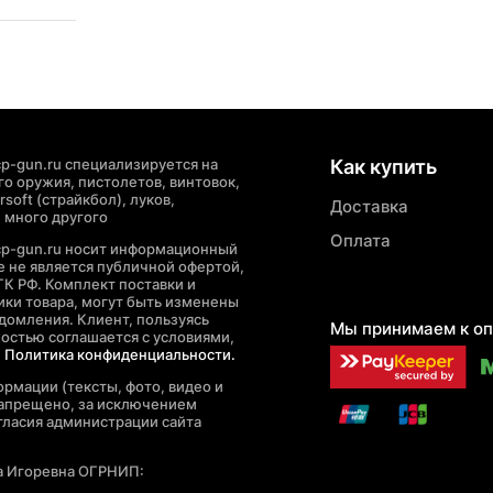
p-gun.ru специализируется на
Как купить
о оружия, пистолетов, винтовок,
soft (страйкбол), луков,
Доставка
 много другого
Оплата
cp-gun.ru носит информационный
де не является публичной офертой,
ГК РФ. Комплект поставки и
ики товара, могут быть изменены
домления. Клиент, пользуясь
Мы принимаем к оп
ностью соглашается с условиями,
е
Политика конфиденциальности.
рмации (тексты, фото, видео и
запрещено, за исключением
гласия администрации сайта
а Игоревна ОГРНИП: