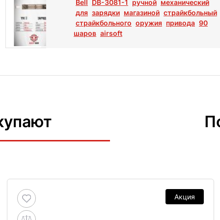
Bell
DB-3081-1
ручной
механический
для
зарядки
магазиной
страйкбольный
страйкбольного
оружия
привода
90
шаров
airsoft
купают
П
Акция