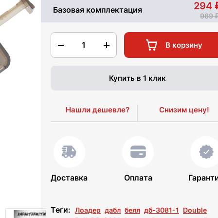
294
Базовая комплектация
989
1
В корзину
Купить в 1 клик
Нашли дешевле?
Снизим цену!
Доставка
Оплата
Гарант
Теги:
Лоадер
дабл
белл
дб-3081-1
Double