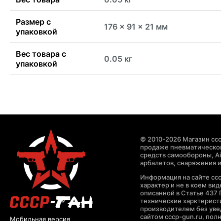
Размер с
176 x 91 x 21 мм
упаковкой
Вес товара с
0.05 кг
упаковкой
© 2010-2026 Магазин ccc
продаже пневматическог
средств самообороны, Air
арбалетов, снаряжения и
Информация на сайте cc
характер и не в коем ви
описанной в Статье 437 
технические харктерист
производителем без уве
сайтом cccp-gun.ru, пол
Мобильная версия