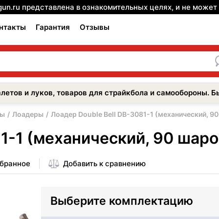
gun.ru представлена в ознакомительных целях, и не може
нтакты
Гарантия
Отзывы
летов и луков, товаров для страйкбола и самообороны. Б
ры
Лоадеры
Лоадер Double Bell DB-3081-1 (механический, 9
1-1 (механический, 90 шаро
збранное
Добавить к сравнению
Выберите комплектацию