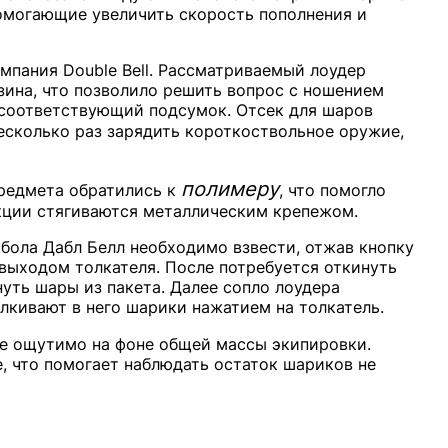
помогающие увеличить скорость пополнения и
мпания Double Bell. Рассматриваемый лоудер
зина, что позволило решить вопрос с ношением
в соответствующий подсумок. Отсек для шаров
несколько раз зарядить короткоствольное оружие,
полимеру
редмета обратились к
, что помогло
укции стягиваются металлическим крепежом.
бола Дабл Белл необходимо взвести, отжав кнопку
выходом толкателя. После потребуется откинуть
нуть шары из пакета. Далее сопло лоудера
алкивают в него шарики нажатием на толкатель.
 не ощутимо на фоне общей массы экипировки.
, что помогает наблюдать остаток шариков не