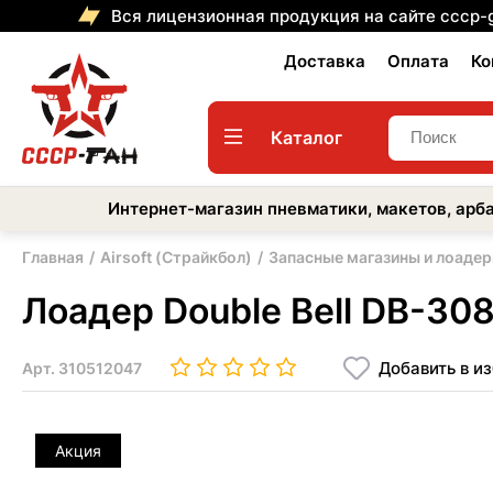
Вся лицензионная продукция на сайте cccp-
Доставка
Оплата
Ко
Каталог
Интернет-магазин пневматики, макетов, арба
Главная
Airsoft (Страйкбол)
Запасные магазины и лоаде
Лоадер Double Bell DB-308
Добавить в и
Арт.
310512047
Акция