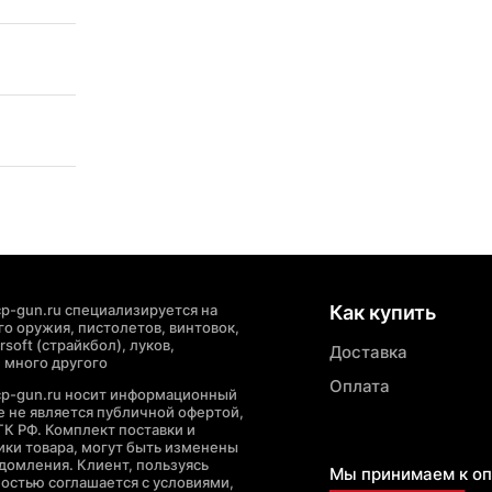
p-gun.ru специализируется на
Как купить
о оружия, пистолетов, винтовок,
soft (страйкбол), луков,
Доставка
 много другого
Оплата
cp-gun.ru носит информационный
де не является публичной офертой,
ГК РФ. Комплект поставки и
ики товара, могут быть изменены
домления. Клиент, пользуясь
Мы принимаем к оп
ностью соглашается с условиями,