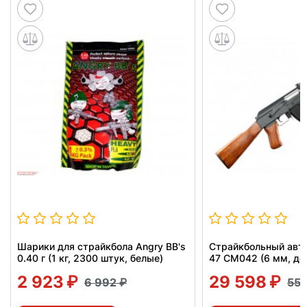
Шарики для страйкбола Angry BB's
Страйкбольный авт
0.40 г (1 кг, 2300 штук, белые)
47 CM042 (6 мм, де
2 923
29 598
6 992
55