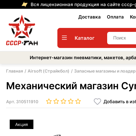
Вся лицензионная продукция на сайте cccp-
Доставка
Оплата
Ко
Каталог
Интернет-магазин пневматики, макетов, арба
Главная
Airsoft (Страйкбол)
Запасные магазины и лоаде
Механический магазин Cym
Добавить в и
Арт.
310511910
Акция