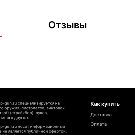
Отзывы
p-gun.ru специализируется на
Как купить
о оружия, пистолетов, винтовок,
soft (страйкбол), луков,
Доставка
 много другого
Оплата
cp-gun.ru носит информационный
де не является публичной офертой,