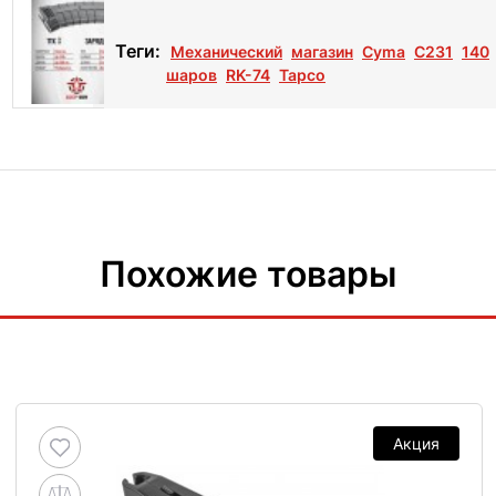
Теги:
Механический
магазин
Cyma
C231
140
шаров
RK-74
Tapco
Похожие товары
Акция