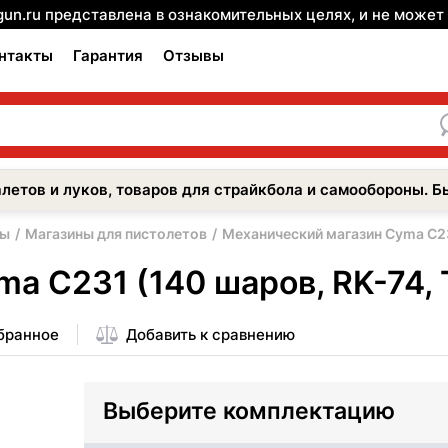
gun.ru представлена в ознакомительных целях, и не може
нтакты
Гарантия
Отзывы
летов и луков, товаров для страйкбола и самообороны. Б
ры
Магазины для пистолетов
Механический магазин Cyma C23
a C231 (140 шаров, RK-74, 
збранное
Добавить к сравнению
Выберите комплектацию