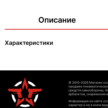
Описание
Характеристики
© 2010-2026 Магазин ccc
продаже пневматическог
средств самообороны, Air
арбалетов, снаряжения и
Информация на сайте cc
характер и не в коем ви