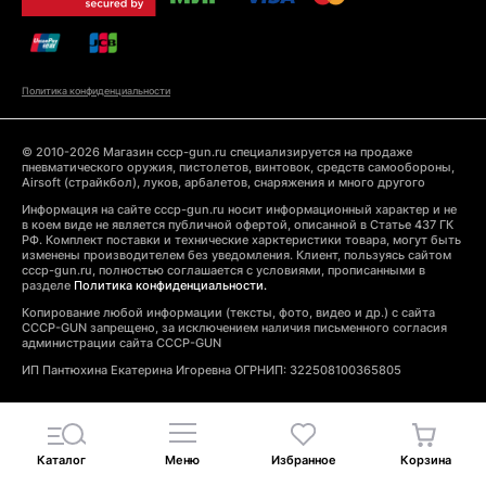
Политика конфиденциальности
© 2010-2026 Магазин cccp-gun.ru специализируется на продаже
пневматического оружия, пистолетов, винтовок, средств самообороны,
Airsoft (страйкбол), луков, арбалетов, снаряжения и много другого
Информация на сайте cccp-gun.ru носит информационный характер и не
в коем виде не является публичной офертой, описанной в Статье 437 ГК
РФ. Комплект поставки и технические харктеристики товара, могут быть
изменены производителем без уведомления. Клиент, пользуясь сайтом
cccp-gun.ru, полностью соглашается с условиями, прописанными в
разделе
Политика конфиденциальности.
Копирование любой информации (тексты, фото, видео и др.) с сайта
CCCP-GUN запрещено, за исключением наличия письменного согласия
администрации сайта CCCP-GUN
ИП Пантюхина Екатерина Игоревна ОГРНИП: 322508100365805
Каталог
Меню
Избранное
Корзина