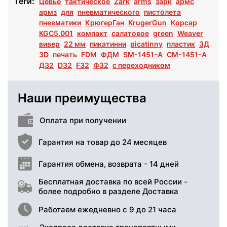
Теги:
Цевье
тактическое
Zark
arms
зарк
армс
армз
для
пневматического
пистолета
пневматики
КрюгерГан
KrugerGun
Корсар
KGC5.001
компакт
салатовое
green
Weaver
вивер
22 мм
пикатинни
picatinny
пластик
3Д
3D
печать
FDM
ФДМ
SM-1451-A
СМ-1451-А
Д32
D32
F32
Ф32
с переходником
Наши преимущества
Оплата при получении
Гарантия на товар до 24 месяцев
Гарантия обмена, возврата - 14 дней
Бесплатная доставка по всей России -
более подробно в разделе Доставка
Работаем ежедневно с 9 до 21 часа