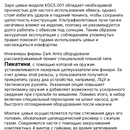
Зарк цевье модели KGC5.001 обладает необходимой
прочностью для частого использования обвеса, однако
стоит избегать ударов и падений тюнинга, чтобы сохранить
целостность конструкции. Ультрафиолетовые лучи также
негативно влияют на изделие, поэтому не рекомендуется
долго работать с обвесом под солнцем. Таким образом
аккуратная эксплуатация с соблюдением упомянутых
правил поможет годами использовать цевье и
наслаждаться комфортом.
Инженеры фирмы Zark Arms оборудовали
рассматриваемый тюнинг специальной планкой типа
Пикатини
, с помощью которой на оружие
устанавливаются лазерные целеуказатели или фонари. За
счет длины этой рельсы, у пользователя получится
прикрепить сразу два устройства, например, ЛЦУ и
тактическую рукоять. Указанная опция повышает
эргономику оружия и добавляет возможность ускоренного
сведения при стрельбе по мишеням. Помимо этого, в набор
включен специальный переходник на шланг насоса, для
быстрого отсоединения оборудования после накачки.
Монтаж цевья осуществляется путем стягивания двух его
половин, обхватывая цилиндрический ресивер с сжатым
газом. Соединяются части с помощью закручивания
комплектных 4 винтов с гайками, во время затягивания