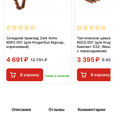
Складной приклад Zark Arms
Тактическое цевье 
KGP2.001 (для KrugerGun Корсар,
KGC5.001 (для Krug
коричневый)
Компакт D32, Weave
с переходником)
4 691
3 395
12 791
6 99
В корзину
В корзину
Товар в наличии
Описание
Отзывы
Комментарии