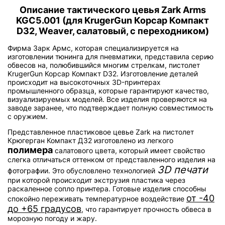
Описание тактического цевья Zark Arms
KGC5.001 (для KrugerGun Корсар Компакт
D32, Weaver, салатовый, с переходником)
Фирма Зарк Армс, которая специализируется на
изготовлении тюнинга для пневматики, представила серию
обвесов на, полюбившийся многим стрелкам, пистолет
KrugerGun Корсар Компакт D32. Изготовление деталей
происходит на высокоточных 3D-принтерах
промышленного образца, которые гарантируют качество,
визуализируемых моделей. Все изделия проверяются на
заводе заранее, что подтверждает полную совместимость
с оружием.
Представленное пластиковое цевье Zark на пистолет
Крюгерган Компакт Д32 изготовлено из легкого
полимера
салатового цвета, который имеет свойство
слегка отличаться оттенком от представленного изделия на
3D печати
фотографии. Это обусловлено технологией
при которой происходит экструзия пластика через
раскаленное сопло принтера. Готовые изделия способны
от -40
спокойно переживать температурное воздействие
до +65 градусов
, что гарантирует прочность обвеса в
морозную погоду и жару.