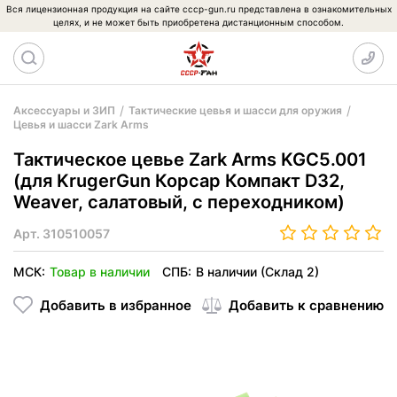
Вся лицензионная продукция на сайте cccp-gun.ru представлена в ознакомительных
целях, и не может быть приобретена дистанционным способом.
Аксессуары и ЗИП
Тактические цевья и шасси для оружия
Цевья и шасси Zark Arms
Тактическое цевье Zark Arms KGC5.001
(для KrugerGun Корсар Компакт D32,
Weaver, салатовый, с переходником)
Арт.
310510057
МСК:
Товар в наличии
СПБ:
В наличии (Склад 2)
Добавить в избранное
Добавить к сравнению