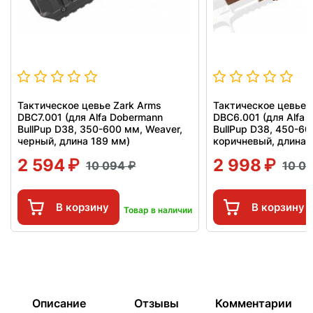
Тактическое цевье Zark Arms
Тактическое цевье 
DBC7.001 (для Alfa Dobermann
DBC6.001 (для Alfa
BullPup D38, 350-600 мм, Weaver,
BullPup D38, 450-60
черный, длина 189 мм)
коричневый, длина 
2 594
2 998
10 094
10 0
В корзину
В корзину
Товар в наличии
Описание
Отзывы
Комментарии