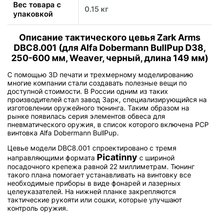
Вес товара с
0.15 кг
упаковкой
Описание тактического цевья Zark Arms
DBC8.001 (для Alfa Dobermann BullPup D38,
250-600 мм, Weaver, черный, длина 149 мм)
С помощью 3D печати и трехмерному моделированию
многие компании стали создавать полезные вещи по
доступной стоимости. В России одним из таких
производителей стал завод Зарк, специализирующийся на
изготовлении оружейного тюнинга. Таким образом на
рынке появилась серия элементов обвеса для
пневматического оружия, в список которого включена PCP
винтовка Alfa Dobermann BullPup.
Цевье модели DBC8.001 спроектировано с тремя
Picatinny
направляющими формата
с шириной
посадочного крепежа равной 22 миллиметрам. Тюнинг
такого плана помогает устанавливать на винтовку все
необходимые приборы в виде фонарей и лазерных
целеуказателей. На нижней планке закрепляются
тактические рукояти или сошки, которые улучшают
контроль оружия.