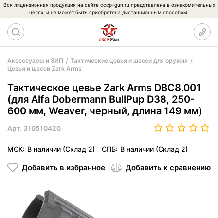
Вся лицензионная продукция на сайте cccp-gun.ru представлена в ознакомительных
целях, и не может быть приобретена дистанционным способом.
Аксессуары и ЗИП
Тактические цевья и шасси для оружия
Цевья и шасси Zark Arms
Тактическое цевье Zark Arms DBC8.001
(для Alfa Dobermann BullPup D38, 250-
600 мм, Weaver, черный, длина 149 мм)
Арт.
310510420
МСК:
В наличии (Склад 2)
СПБ:
В наличии (Склад 2)
Добавить в избранное
Добавить к сравнению