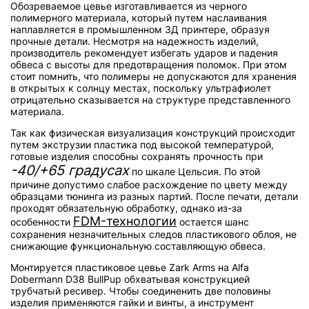
Обозреваемое цевье изготавливается из черного
полимерного материала, который путем наслаивания
наплавляется в промышленном 3Д принтере, образуя
прочные детали. Несмотря на надежность изделий,
производитель рекомендует избегать ударов и падения
обвеса с высоты для предотвращения поломок. При этом
стоит помнить, что полимеры не допускаются для хранения
в открытых к солнцу местах, поскольку ультрафиолет
отрицательно сказывается на структуре представленного
материала.
Так как физическая визуализация конструкций происходит
путем экструзии пластика под высокой температурой,
готовые изделия способны сохранять прочность при
-40/+65 градусах
по шкале Цельсия. По этой
причине допустимо слабое расхождение по цвету между
образцами тюнинга из разных партий. После печати, детали
проходят обязательную обработку, однако из-за
FDM-технологии
особенности
остается шанс
сохранения незначительных следов пластикового облоя, не
снижающие функциональную составляющую обвеса.
Монтируется пластиковое цевье Zark Arms на Alfa
Dobermann D38 BullPup обхватывая конструкцией
трубчатый ресивер. Чтобы соединенить две половины
изделия применяются гайки и винты, а инструмент