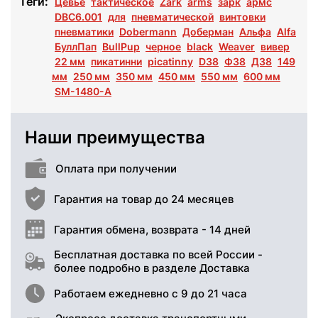
Теги:
Цевье
тактическое
Zark
arms
зарк
армс
DBC6.001
для
пневматической
винтовки
пневматики
Dobermann
Доберман
Альфа
Alfa
БуллПап
BullPup
черное
black
Weaver
вивер
22 мм
пикатинни
picatinny
D38
Ф38
Д38
149
мм
250 мм
350 мм
450 мм
550 мм
600 мм
SM-1480-A
Наши преимущества
Оплата при получении
Гарантия на товар до 24 месяцев
Гарантия обмена, возврата - 14 дней
Бесплатная доставка по всей России -
более подробно в разделе Доставка
Работаем ежедневно с 9 до 21 часа