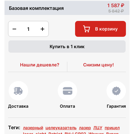
1 587
Базовая комплектация
5 842
1
В корзину
Купить в 1 клик
Нашли дешевле?
Снизим цену!
Доставка
Оплата
Гарантия
Теги:
лазерный
целеуказатель
лазер
ЛЦУ
прицел
laser
sight
Patriot
BH-LGR02
Weaver
Вивер