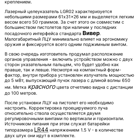
креплением.
Лазерный целеуказатель LGR02 характеризуется
небольшими размерами 61x31x26 мм и выделяется легким
весом всего 50 граммов. За счет этого он совместим с
большинством пистолетов при наличии у последних
Вивер
посадочного интерфейса стандарта
.
Малогабаритный ЛЦУ минимально влияет на эргономику
оружия и фиксируется всего одним поджимным винтом.
В свою очередь изготовитель продумал расположение
органов управления - включить устройством можно с двух
сторон указательным пальцем, что будет удобно как
правше, так и левше. Несмотря на компактный форм-
фактор, внутри прибора установлен излучатель мощностью
до 5 мВт, выпускающий пучок лазера с длиной волны 650
красного
нм. Метка
цвета отчетливо видна с дистанции
до 100 метров.
После установки ЛЦУ на пистолет его необходимо
настроить. Корректировка проецируемого луча
относительно ствола осуществляется двумя
регулировочными винтами по вертикали и горизонтали.
Источником питания при этом служат батарейки
LR44
типоразмера
напряжением 1.5 V - в количестве
двух штук они идут в комплекте.