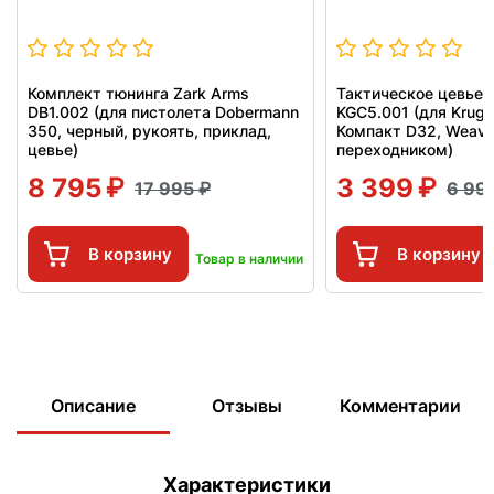
Комплект тюнинга Zark Arms
Тактическое цевье 
DB1.002 (для пистолета Dobermann
KGC5.001 (для Krug
350, черный, рукоять, приклад,
Компакт D32, Weaver
цевье)
переходником)
8 795
3 399
17 995
6 99
В корзину
В корзину
Товар в наличии
Описание
Отзывы
Комментарии
Характеристики