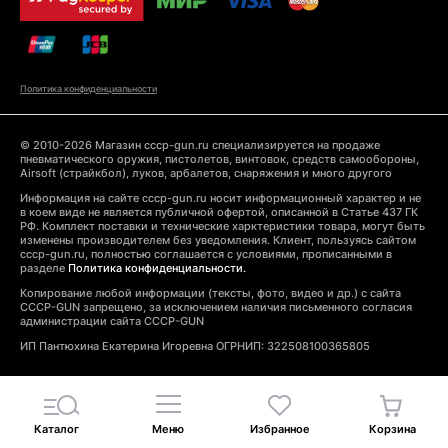
Политика конфиденциальности
© 2010-2026 Магазин cccp-gun.ru специализируется на продаже
пневматического оружия, пистолетов, винтовок, средств самообороны,
Airsoft (страйкбол), луков, арбалетов, снаряжения и много другого
Информация на сайте cccp-gun.ru носит информационный характер и не
в коем виде не является публичной офертой, описанной в Статье 437 ГК
РФ. Комплект поставки и технические харктеристики товара, могут быть
изменены производителем без уведомления. Клиент, пользуясь сайтом
cccp-gun.ru, полностью соглашается с условиями, прописанными в
разделе
Политика конфиденциальности.
Копирование любой информации (тексты, фото, видео и др.) с сайта
CCCP-GUN запрещено, за исключением наличия письменного согласия
администрации сайта CCCP-GUN
ИП Пантюхина Екатерина Игоревна ОГРНИП: 322508100365805
Каталог
Меню
Избранное
Корзина