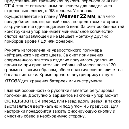
Представленная тактическая рукоять переноса огня BH-
GT14 станет оптимальным решением для владельцев
стрелковых единиц с RIS цевьем. Установка
Weaver 22 мм
осуществляется на планку
, для чего
понадобится шестигранный ключ, посредством которого
закручивается один поджимной винт. За счет особенностей
конструкции упор занимает минимальное количество
слотов направляющей и не мешает монтажу других
приборов вроде ЛЦУ или фонарей.
Рукоять изготовлена из ударостойкого полимера
нейтрального черного цвета. За счет применения
современного пластика изделие получилось довольно
прочным при сравнительно небольшой массе всего 170
граммов - таким образом, обвес практически не влияет на
баланс винтовки. Кроме прочего, внутри присутствует
отсек
для хранения батареек или инструмента.
Главной особенностью рукоятки является регулировка
положения. Доступно 5 вариантов наклона - упор может
складываться
вперед или назад вдоль цевья, а также
выставляться вертикально и под углом 45 градусов. Для
настройки понадобится зажать фиксирующую кнопку и
сместить обвес в необходимую сторону.