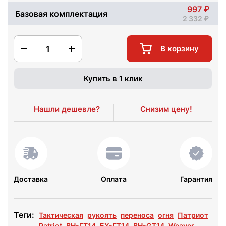
997
Базовая комплектация
2 332
1
В корзину
Купить в 1 клик
Нашли дешевле?
Снизим цену!
Доставка
Оплата
Гарантия
Теги:
Тактическая
рукоять
переноса
огня
Патриот
Patriot
ВН-ГТ14
БХ-ГТ14
BH-GT14
Weaver