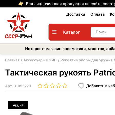
Вся лицензионная продукция на сайте cccp-
Доставка
Оплата
Ко
Каталог
Интернет-магазин пневматики, макетов, арба
Главная
Аксессуары и ЗИП
Рукояти и упоры для оружия
Тактическая рукоять Patri
Добавить в из
Арт.
31055773
Акция