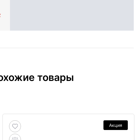
y
охожие товары
Акция