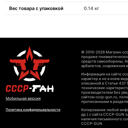
Вес товара с упаковкой
0.14 кг
© 2010-2026 Магазин ccc
продаже пневматическог
средств самообороны, Air
арбалетов, снаряжения и
Информация на сайте cc
характер и не в коем ви
описанной в Статье 437 
технические харктерист
производителем без уве
сайтом cccp-gun.ru, пол
Мобильная версия
прописанными в раздел
Копирование любой инфо
Политика конфиденциальности
др.) с сайта CCCP-GUN 
наличия письменного со
CCCP-GUN