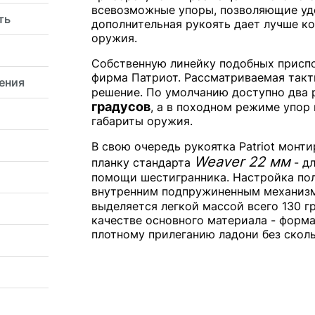
всевозможные упоры, позволяющие уде
ть
дополнительная рукоять дает лучше к
оружия.
Собственную линейку подобных присп
фирма Патриот. Рассматриваемая такт
ения
решение. По умолчанию доступно два 
градусов
, а в походном режиме упор
габариты оружия.
В свою очередь рукоятка Patriot мон
Weaver 22 мм
планку стандарта
- дл
помощи шестигранника. Настройка пол
внутренним подпружиненным механизмо
выделяется легкой массой всего 130 
качестве основного материала - форм
плотному прилеганию ладони без сколь