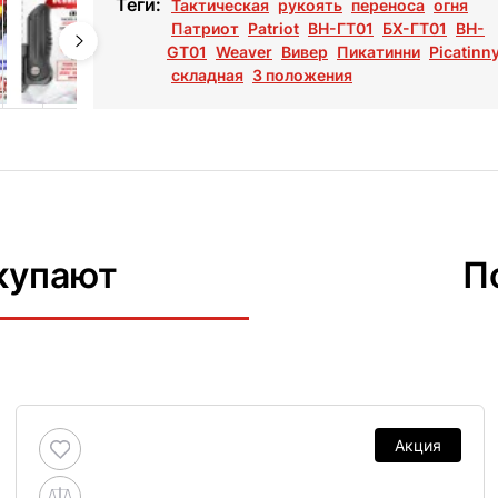
Теги:
Тактическая
рукоять
переноса
огня
Патриот
Patriot
ВН-ГТ01
БХ-ГТ01
BH-
GT01
Weaver
Вивер
Пикатинни
Picatinn
складная
3 положения
купают
П
Акция