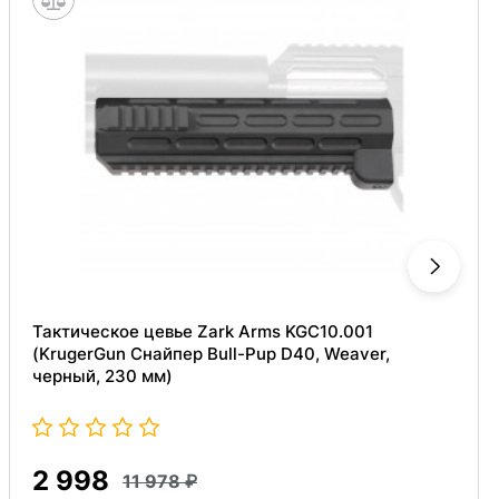
Тактическое цевье Zark Arms KGC10.001
(KrugerGun Снайпер Bull-Pup D40, Weaver,
черный, 230 мм)
2 998
11 978