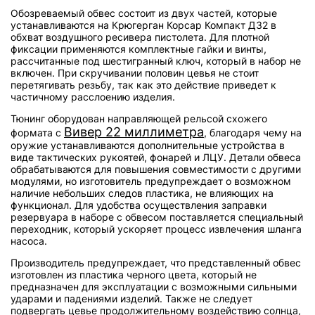
Обозреваемый обвес состоит из двух частей, которые
устанавливаются на Крюгерган Корсар Компакт Д32 в
обхват воздушного ресивера пистолета. Для плотной
фиксации применяются комплектные гайки и винты,
рассчитанные под шестигранный ключ, который в набор не
включен. При скручивании половин цевья не стоит
перетягивать резьбу, так как это действие приведет к
частичному расслоению изделия.
Тюнинг оборудован направляющей рельсой схожего
Вивер 22 миллиметра
формата с
, благодаря чему на
оружие устанавливаются дополнительные устройства в
виде тактических рукоятей, фонарей и ЛЦУ. Детали обвеса
обрабатываются для повышения совместимости с другими
модулями, но изготовитель предупреждает о возможном
наличие небольших следов пластика, не влияющих на
функционал. Для удобства осуществления заправки
резервуара в наборе с обвесом поставляется специальный
переходник, который ускоряет процесс извлечения шланга
насоса.
Производитель предупреждает, что представленный обвес
изготовлен из пластика черного цвета, который не
предназначен для эксплуатации с возможными сильными
ударами и падениями изделий. Также не следует
подвергать цевье продолжительному воздействию солнца,