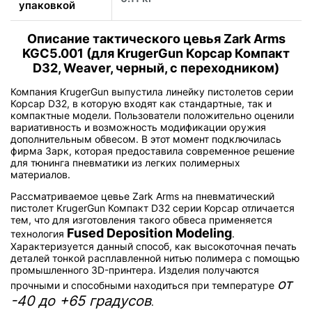
упаковкой
Описание тактического цевья Zark Arms
KGC5.001 (для KrugerGun Корсар Компакт
D32, Weaver, черный, с переходником)
Компания KrugerGun выпустила линейку пистолетов серии
Корсар D32, в которую входят как стандартные, так и
компактные модели. Пользователи положительно оценили
вариативность и возможность модификации оружия
дополнительным обвесом. В этот момент подключилась
фирма Зарк, которая предоставила современное решение
для тюнинга пневматики из легких полимерных
материалов.
Рассматриваемое цевье Zark Arms на пневматический
пистолет KrugerGun Компакт D32 серии Корсар отличается
тем, что для изготовления такого обвеса применяется
Fused Deposition Modeling
технология
.
Характеризуется данный способ, как высокоточная печать
деталей тонкой расплавленной нитью полимера с помощью
промышленного 3D-принтера. Изделия получаются
от
прочными и способными находиться при температуре
-40 до +65 градусов
.