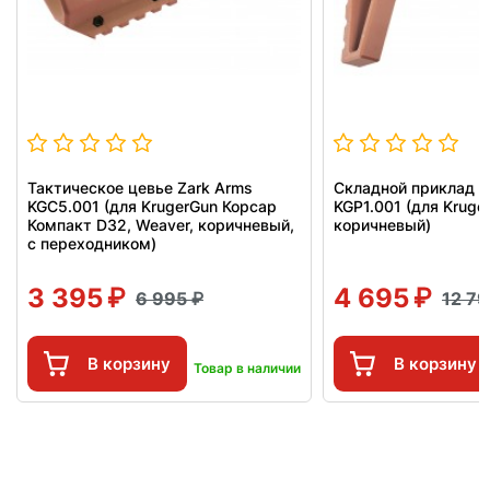
Тактическое цевье Zark Arms
Складной приклад Z
KGC5.001 (для KrugerGun Корсар
KGP1.001 (для Kruge
Компакт D32, Weaver, коричневый,
коричневый)
с переходником)
3 395
4 695
6 995
12 7
В корзину
В корзину
Товар в наличии