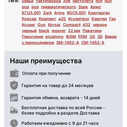
Теги:
цевье
тактическое
для
пистолета
псп
пцп
рср
pcp
пневматического
Зарк
Армс
КГЦ5.001
Zark
Arms
KGC5.001
Крюгерган
Корсар
Компакт
д32
Krugergun
Крюгер
Ган
Kruger
Gun
Korsar
Compact
d32
черное
черный
black
weaver
22 мм
Пикатини
Пикатинни
picatinny
ФДМ
FDM
3Д
3D
Вивер
с переходником
SM-1452-A
СМ-1452-А
Наши преимущества
Оплата при получении
Гарантия на товар до 24 месяцев
Гарантия обмена, возврата - 14 дней
Бесплатная доставка по всей России -
более подробно в разделе Доставка
Работаем ежедневно с 9 до 21 часа