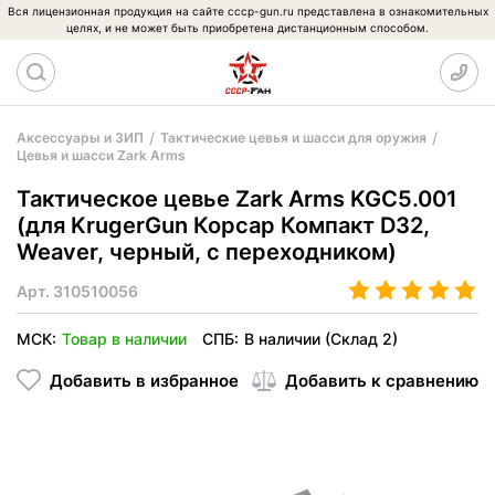
Вся лицензионная продукция на сайте cccp-gun.ru представлена в ознакомительных
целях, и не может быть приобретена дистанционным способом.
Аксессуары и ЗИП
Тактические цевья и шасси для оружия
Цевья и шасси Zark Arms
Тактическое цевье Zark Arms KGC5.001
(для KrugerGun Корсар Компакт D32,
Weaver, черный, с переходником)
Арт.
310510056
МСК:
Товар в наличии
СПБ:
В наличии (Склад 2)
Добавить в избранное
Добавить к сравнению