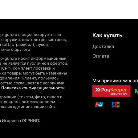
p-gun.ru специализируется на
Как купить
о оружия, пистолетов, винтовок,
soft (страйкбол), луков,
Доставка
 много другого
Оплата
cp-gun.ru носит информационный
де не является публичной офертой,
ГК РФ. Комплект поставки и
ики товара, могут быть изменены
домления. Клиент, пользуясь
Мы принимаем к оп
ностью соглашается с условиями,
е
Политика конфиденциальности.
рмации (тексты, фото, видео и
запрещено, за исключением
гласия администрации сайта
а Игоревна ОГРНИП: