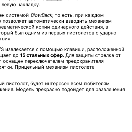
 левую накладку.
щен системой
BlowBack
, то есть, при каждом
о позволяет автоматически взводить механизм
невматической копии одинарного действия, в
оторый был одним из первых пистолетов с ударно
твия.
K/S извлекается с помощью клавиши, расположенной
ещает до
15 стальных сфер
. Для защиты стрелка от
т оснащен переключателем предохранителя
оятки. Прицельный механизм пистолета
ый пистолет, будет интересен всем любителям
жения. Модель прекрасно подойдет для развлечения