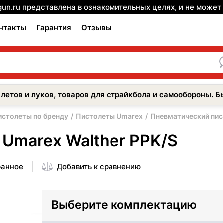
gun.ru представлена в ознакомительных целях, и не може
нтакты
Гарантия
Отзывы
летов и луков, товаров для страйкбола и самообороны. Б
истолеты по бренду
Пистолеты Umarex
Пневматический пис
 Umarex Walther PPK/S
ранное
Добавить к сравнению
Выберите комплектацию