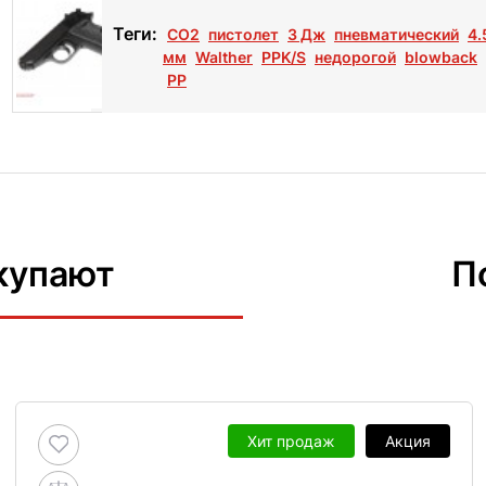
Теги:
СО2
пистолет
3 Дж
пневматический
4.
мм
Walther
PPK/S
недорогой
blowback
PP
купают
П
Хит продаж
Акция