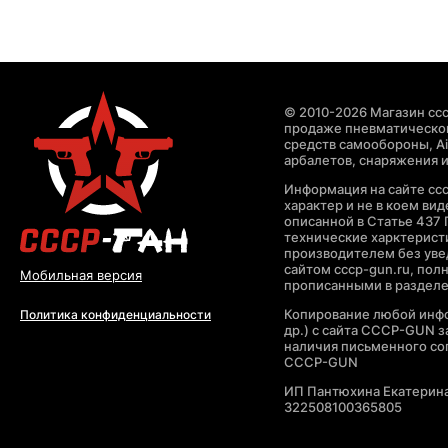
© 2010-2026 Магазин ccc
продаже пневматическог
средств самообороны, Air
арбалетов, снаряжения и
Информация на сайте cc
характер и не в коем ви
описанной в Статье 437 
технические харктерист
производителем без уве
сайтом cccp-gun.ru, пол
Мобильная версия
прописанными в раздел
Копирование любой инфо
Политика конфиденциальности
др.) с сайта CCCP-GUN 
наличия письменного со
CCCP-GUN
ИП Пантюхина Екатерин
322508100365805