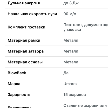
Дульная энергия
до 3 Дж
Начальная скорость пули
90 м/с
Пистолет, документац
Комплект поставки
упаковка
Материал рамки
Металл
Материал затвора
Металл
Материал основы
Металл
BlowBack
Да
Марка
Umarex
Зарядность
15 шариков
Стальные шарики или
Боеприпасы