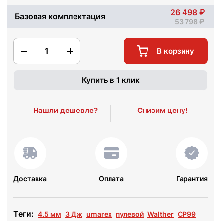
26 498
Базовая комплектация
53 798
1
В корзину
Купить в 1 клик
Нашли дешевле?
Снизим цену!
Доставка
Оплата
Гарантия
Теги:
4.5 мм
3 Дж
umarex
пулевой
Walther
CP99