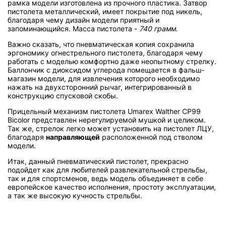
рамка модели изготовлена из прочного пластика. Затвор
пистолета металлический, имеет покрытие под никель,
благодаря чему дизайн модели приятный и
запоминающийся. Масса пистолета -
740 грамм
.
Важно сказать, что пневматическая копия сохранила
эргономику огнестрельного пистолета, благодаря чему
работать с моделью комфортно даже неопытному стрелку.
Баллончик с диоксидом углерода помещается в фальш-
магазин модели, для извлечения которого необходимо
нажать на двухсторонний рычаг, интегрированный в
конструкцию спусковой скобы.
Прицельный механизм пистолета Umarex Walther CP99
Bicolor представлен нерегулируемой мушкой и целиком.
Так же, стрелок легко может установить на пистолет ЛЦУ,
благодаря
направляющей
расположенной под стволом
модели.
Итак, данный пневматический пистолет, прекрасно
подойдет как для любителей развлекательной стрельбы,
так и для спортсменов, ведь модель объединяет в себе
европейское качество исполнения, простоту эксплуатации,
а так же высокую кучность стрельбы.