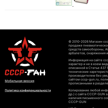
© 2010-2026 Магазин ccc
продаже пневматическог
средств самообороны, Air
арбалетов, снаряжения и
Информация на сайте cc
характер и не в коем ви
описанной в Статье 437 
технические харктерист
производителем без уве
сайтом cccp-gun.ru, пол
Мобильная версия
прописанными в раздел
Копирование любой инфо
Политика конфиденциальности
др.) с сайта CCCP-GUN 
наличия письменного со
CCCP-GUN