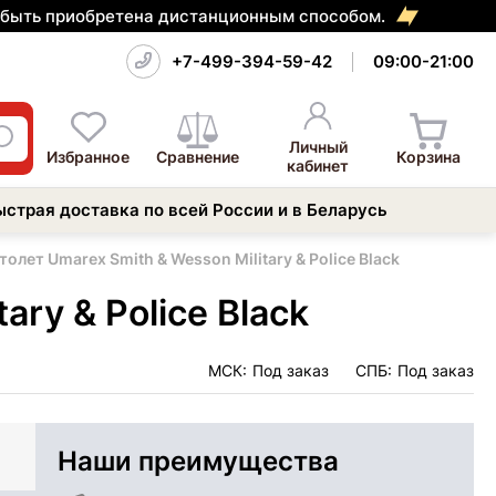
т быть приобретена дистанционным способом.
+7-499-394-59-42
09:00-21:00
Личный
Избранное
Сравнение
Корзина
кабинет
ыстрая доставка по всей России и в Беларусь
олет Umarex Smith & Wesson Military & Police Black
ry & Police Black
МСК:
Под заказ
СПБ:
Под заказ
Наши преимущества