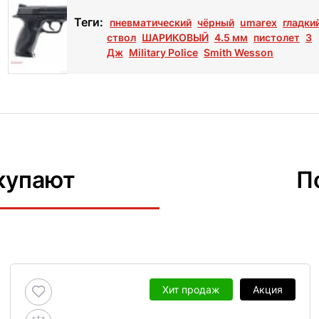
Теги:
пневматический
чёрный
umarex
гладки
ствол
ШАРИКОВЫЙ
4.5 мм
пистолет
3
Дж
Military Police
Smith Wesson
купают
П
Хит продаж
Акция