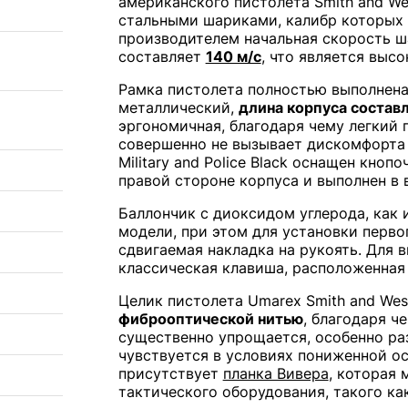
американского пистолета Smith and We
стальными шариками, калибр которых с
производителем начальная скорость ша
составляет
140 м/с
, что является выс
Рамка пистолета полностью выполнена 
металлический,
длина корпуса состав
эргономичная, благодаря чему легкий 
совершенно не вызывает дискомфорта 
Military and Police Black оснащен кно
правой стороне корпуса и выполнен в 
Баллончик с диоксидом углерода, как 
модели, при этом для установки перво
сдвигаемая накладка на рукоять. Для 
классическая клавиша, расположенная 
Целик пистолета Umarex Smith and We
фиброоптической нитью
, благодаря ч
существенно упрощается, особенно ра
чувствуется в условиях пониженной ос
присутствует
планка Вивера
, которая
тактического оборудования, такого ка