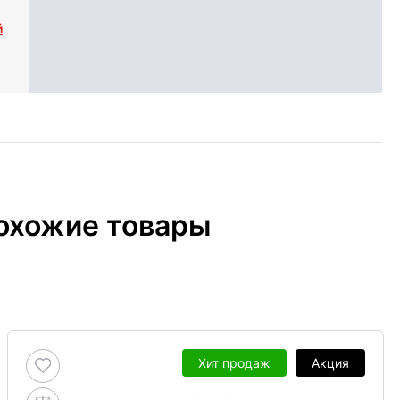
й
охожие товары
Хит продаж
Акция