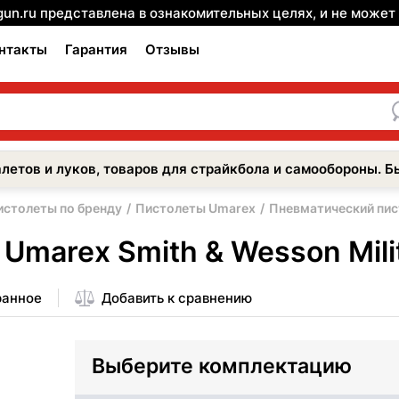
gun.ru представлена в ознакомительных целях, и не може
нтакты
Гарантия
Отзывы
летов и луков, товаров для страйкбола и самообороны. Б
истолеты по бренду
Пистолеты Umarex
Пневматический пист
marex Smith & Wesson Milita
ранное
Добавить к сравнению
Выберите комплектацию