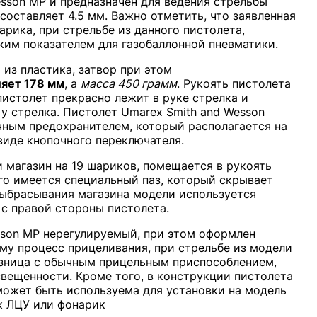
sson MP и предназначен для ведения стрельбы
оставляет 4.5 мм. Важно отметить, что заявленная
рика, при стрельбе из данного пистолета,
оким показателем для газобаллонной пневматики.
из пластика, затвор при этом
ляет 178 мм
, а
масса 450 грамм
. Рукоять пистолета
пистолет прекрасно лежит в руке стрелка и
у стрелка. Пистолет Umarex Smith and Wesson
почным предохранителем, который располагается на
виде кнопочного переключателя.
и магазин на
19 шариков
, помещается в рукоять
го имеется специальный паз, который скрывает
выбрасывания магазина модели используется
с правой стороны пистолета.
sson MP нерегулируемый, при этом оформлен
ему процесс прицеливания, при стрельбе из модели
зница с обычным прицельным приспособлением,
вещенности. Кроме того, в конструкции пистолета
 может быть используема для установки на модель
к ЛЦУ или фонарик