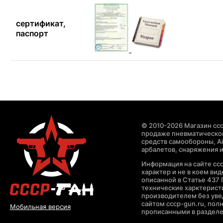
сертификат,
паспорт
© 2010-2026 Магазин ccc
продаже пневматическог
средств самообороны, Air
арбалетов, снаряжения и
Информация на сайте cc
характер и не в коем ви
описанной в Статье 437 
технические харктерист
производителем без уве
сайтом cccp-gun.ru, пол
Мобильная версия
прописанными в раздел