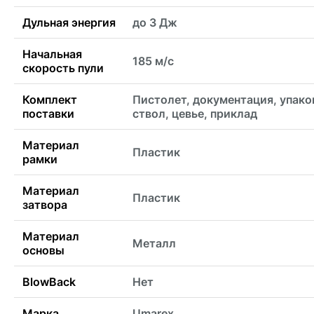
Дульная энергия
до 3 Дж
Начальная
185 м/с
скорость пули
Комплект
Пистолет, документация, упако
поставки
ствол, цевье, приклад
Материал
Пластик
рамки
Материал
Пластик
затвора
Материал
Металл
основы
BlowBack
Нет
Марка
Umarex