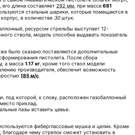
, его длина составляет
292 мм
, при массе
681
пользуются стальные шарики, которые помещаются в
 корпус, в количестве
30 штук
.
аллонный, ресурсом стрельбы выступает 12-
ного ствола, модель способна выдавать показатель
 уже было сказано поставляются дополнительные
нсформирования пистолета. После сбора
м
, а масса
1.17 кг
, кроме того ствол модели
явлению производителя, обеспечит возможность
коростью
185 м/с
.
и, под которой, к слову, расположен газобаллонный
 место приклад.
альные пазы вставить цевье.
 используются фиберглассовые мушка и целик. Кроме
, благодаря чему стрелок сможет установить в