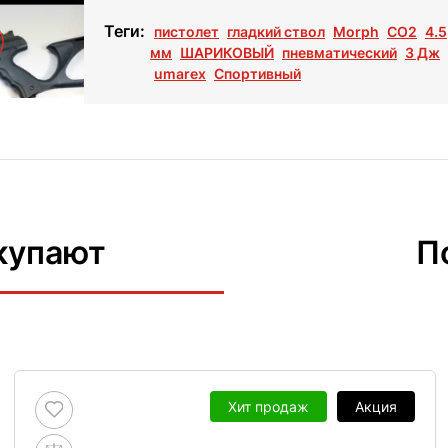
Теги:
пистолет
гладкий ствол
Morph
СО2
4.5
мм
ШАРИКОВЫЙ
пневматический
3 Дж
umarex
Спортивный
купают
П
Хит продаж
Акция