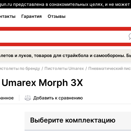
gun.ru представлена в ознакомительных целях, и не може
нтакты
Гарантия
Отзывы
летов и луков, товаров для страйкбола и самообороны. Б
истолеты по бренду
Пистолеты Umarex
Пневматический пис
 Umarex Morph 3X
ранное
Добавить к сравнению
Выберите комплектацию