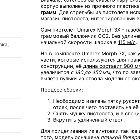
корпус выполнен из прочного пластика
грамм
. Для стрельбы из пистолета ис
магазин пистолета, интегрированный в
Сам пистолет Umarex Morph 3X - газоб
граммовый баллончик CO2. Без удлинен
начальной скорости шарика в
115 м/с
.
вка,
Но в комплекте Umarex Morph 3X, как
части, которые используются для тра
конструкции, её
длина составит 980 м
увеличится
с 180 до 450 мм
, что по за
вылета пульки из ствола модели со с
Процесс сборки:
Необходимо извлечь пятку рукоят
отсек, после чего поставить на её
Снять мушку пистолета, и в специ
Вкрутить удлиненный ствол.
Для прицеливания из винтовки так же
того, модель оснащена
планкой Вивера