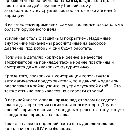
производителя рассчитана на
325 м/с
. Однако в целях
соответствия действующему Российскому
законодательству оружие поставляется в ослабленной
вариации.
В изготовлении применены самые последние разработки в
области оружейного дела.
Усиленная сталь с защитным покрытием. Надежные
внутренние механизмы рассчитанные на высокое
давление, под которым они будут работать.
Полимер в деталях корпуса и резина в качестве
амортизатора на прикладе также крайне практичны и
смотрятся даже несколько футуристично.
Кроме того, поскольку в конструкции используется
автоматический предохранитель, то в данной модели он
расположен крайне удачно, внутри спусковой скобы. Это
также отлично сказывается на скорости стрельбы.
В верхней части модели, прямо над стволом находится
планка для крепления оптики или коллиматора. Другие
способы прицеливания не предусмотрены. т.к. отсутствует
стандартная прицельная планка
Также на ложе в передней части есть дополнительное
крепление для ЛЦУ или фонарика.