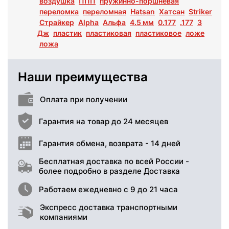
воздушка
ППП
пружинно-поршневая
переломка
переломная
Hatsan
Хатсан
Striker
Страйкер
Alpha
Альфа
4.5 мм
0.177
.177
3
Дж
пластик
пластиковая
пластиковое
ложе
ложа
Наши преимущества
Оплата при получении
Гарантия на товар до 24 месяцев
Гарантия обмена, возврата - 14 дней
Бесплатная доставка по всей России -
более подробно в разделе Доставка
Работаем ежедневно с 9 до 21 часа
Экспресс доставка транспортными
компаниями