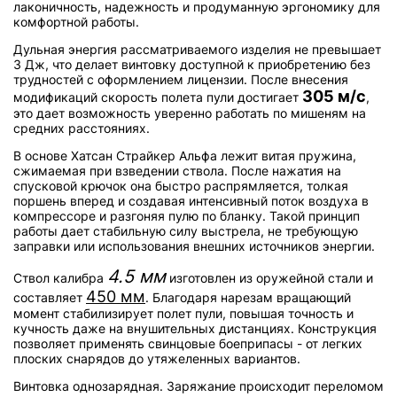
лаконичность, надежность и продуманную эргономику для
комфортной работы.
Дульная энергия рассматриваемого изделия не превышает
3 Дж, что делает винтовку доступной к приобретению без
трудностей с оформлением лицензии. После внесения
305 м/с
модификаций скорость полета пули достигает
,
это дает возможность уверенно работать по мишеням на
средних расстояниях.
В основе Хатсан Страйкер Альфа лежит витая пружина,
сжимаемая при взведении ствола. После нажатия на
спусковой крючок она быстро распрямляется, толкая
поршень вперед и создавая интенсивный поток воздуха в
компрессоре и разгоняя пулю по бланку. Такой принцип
работы дает стабильную силу выстрела, не требующую
заправки или использования внешних источников энергии.
4.5 мм
Ствол калибра
изготовлен из оружейной стали и
450 мм
составляет
. Благодаря нарезам вращающий
момент стабилизирует полет пули, повышая точность и
кучность даже на внушительных дистанциях. Конструкция
позволяет применять свинцовые боеприпасы - от легких
плоских снарядов до утяжеленных вариантов.
Винтовка однозарядная. Заряжание происходит переломом