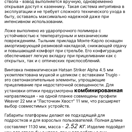
ствола - взвод выполняется вручную, одновременно
открывая доступ к казеннику. Такая система интуитивна в
эксплуатации и не требует сложного технического ухода в
быту, оставаясь максимально надежной даже при
интенсивном использовании.
Ложе выполнено из ударопрочного полимера с
устойчивостью к температурным и механическим
повреждениям. Тыльник приклада Монте-Карло оснащен
амортизирующей резиновой накладкой, снижающей отдачу
и повышающей комфорт при стрельбе. Его конфигурация
обеспечивает легкую вкладку при прицеливании как с
открытых, так и с оптических приспособлений.
Винтовка пневматическая Hatsan Striker Alpha 4.5 мм
укомплектована мушкой и целиком с вставками Truglo -
это светонакопительные элементы, упрощающие
прицеливание при недостаточной освещенности. Для
комбинированная
установки оптики предусмотрена
направляющая - на одной планке совмещены профили
Weaver 22 мм и "Ласточкин Хвост" 11 мм, что расширяет
выбор совместимых устройств.
Габариты платформы делают ее подходящей для
подростков и для взрослых пользователей. Полная длина
2.52 кг
составляет 1130 мм, масса -
. Изделие подойдет