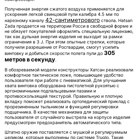
Полученная энергия сжатого воздуха применяется для
ускорения легкой свинцовой пули калибра 4.5 мм по
42-сантиметрового
нарезному каналу
ствола. Hatsan
Zada продается на территории Росси в свободной форме и
не обязует покупателей оформлять специальную лицензию,
так как дульная энергия изделия не выходит за рамки
ограничения в 3 J. При этом опытные стрелки, которые
получили разрешение от Росгвардии, смогут усилить
305
винтовку и добиться скорости полета пули до
метров в секунду
.
В обозреваемой модели конструкторы Хатсан реализовали
комфортное тактическое ложе, повышающее удобство
пользователя при работе с пневматикой. Для улучшения
хвата винтовка оборудована пистолетной рукоятью с
эргономичными подпальцевыми пазами и
противоскользящей текстурой. Правильную и плотную
вкладку поможет реализовать ортопедический приклад с
прорезиненным тыльником и функцией регулировки
подщечника. В качестве механизма для защиты
пользователя от случайного выстрела на корпусе изделия
предусмотрен предохранитель автоматического типа.
Штатно оружие поставляется с мушкой и регулируемым
целиком, которые выполнены по системе Truglo. Такие