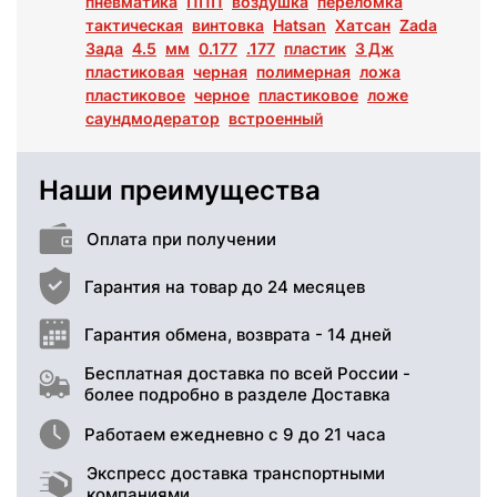
пневматика
ППП
воздушка
переломка
тактическая
винтовка
Hatsan
Хатсан
Zada
Зада
4.5
мм
0.177
.177
пластик
3 Дж
пластиковая
черная
полимерная
ложа
пластиковое
черное
пластиковое
ложе
саундмодератор
встроенный
Наши преимущества
Оплата при получении
Гарантия на товар до 24 месяцев
Гарантия обмена, возврата - 14 дней
Бесплатная доставка по всей России -
более подробно в разделе Доставка
Работаем ежедневно с 9 до 21 часа
Экспресс доставка транспортными
компаниями