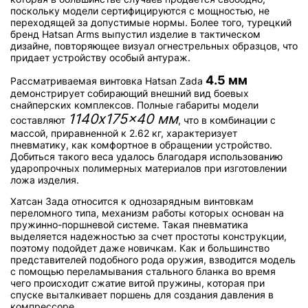
поскольку модели сертифицируются с мощностью, не
переходящей за допустимые нормы. Более того, турецкий
бренд Hatsan Arms выпустил изделие в тактическом
дизайне, повторяющее визуал огнестрельных образцов, что
придает устройству особый антураж.
4.5 мм
Рассматриваемая винтовка Hatsan Zada
демонстрирует собирающий внешний вид боевых
снайперских комплексов. Полные габариты модели
1140x175x40 мм
составляют
, что в комбинации с
массой, приравненной к 2.62 кг, характеризует
пневматику, как комфортное в обращении устройство.
Добиться такого веса удалось благодаря использованию
ударопрочных полимерных материалов при изготовлении
ложа изделия.
Хатсан Зада относится к однозарядным винтовкам
переломного типа, механизм работы которых основан на
пружинно-поршневой системе. Такая пневматика
выделяется надежностью за счет простоты конструкции,
поэтому подойдет даже новичкам. Как и большинство
представителей подобного рода оружия, взводится модель
с помощью переламывания стального бланка во время
чего происходит сжатие витой пружины, которая при
спуске выталкивает поршень для создания давления в
компрессоре.