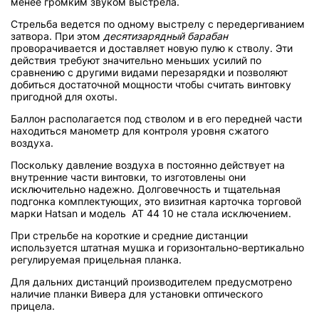
менее громким звуком выстрела.
Стрельба ведется по одному выстрелу с передергиванием
затвора. При этом
десятизарядный барабан
проворачивается и доставляет новую пулю к стволу. Эти
действия требуют значительно меньших усилий по
сравнению с другими видами перезарядки и позволяют
добиться достаточной мощности чтобы считать винтовку
пригодной для охоты.
Баллон располагается под стволом и в его передней части
находиться манометр для контроля уровня сжатого
воздуха.
Поскольку давление воздуха в постоянно действует на
внутренние части винтовки, то изготовлены они
исключительно надежно. Долговечность и тщательная
подгонка комплектующих, это визитная карточка торговой
марки Hatsan и модель AT 44 10 не стала исключением.
При стрельбе на короткие и средние дистанции
используется штатная мушка и горизонтально-вертикально
регулируемая прицельная планка.
Для дальних дистанций производителем предусмотрено
наличие планки Вивера для установки оптического
прицела.