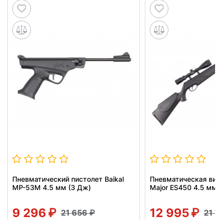
Пневматический пистолет Baikal
Пневматическая вин
МР-53М 4.5 мм (3 Дж)
Major ES450 4.5 мм 
9 296
12 995
21 656
21 