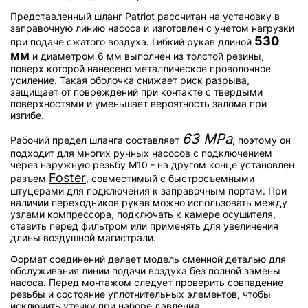
Представленный шланг Patriot рассчитан на установку в
заправочную линию насоса и изготовлен с учетом нагрузки
530
при подаче сжатого воздуха. Гибкий рукав длиной
мм
и диаметром 6 мм выполнен из толстой резины,
поверх которой нанесено металлическое проволочное
усиление. Такая оболочка снижает риск разрыва,
защищает от повреждений при контакте с твердыми
поверхностями и уменьшает вероятность залома при
изгибе.
63 MPa
Рабочий предел шланга составляет
, поэтому он
подходит для многих ручных насосов с подключением
через наружную резьбу M10 - на другом конце установлен
Foster
разъем
, совместимый с быстросъемными
штуцерами для подключения к заправочным портам. При
наличии переходников рукав можно использовать между
узлами компрессора, подключать к камере осушителя,
ставить перед фильтром или применять для увеличения
длины воздушной магистрали.
Формат соединений делает модель сменной деталью для
обслуживания линии подачи воздуха без полной замены
насоса. Перед монтажом следует проверить совпадение
резьбы и состояние уплотнительных элементов, чтобы
исключить утечку при наборе давления.