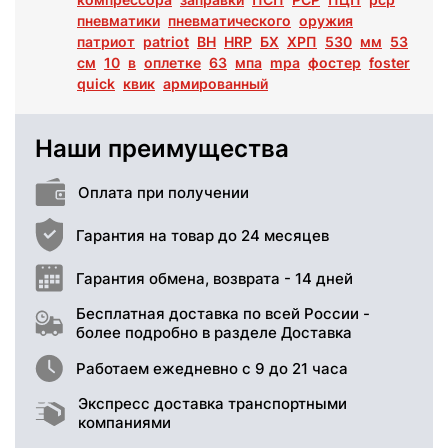
пневматики
пневматического
оружия
патриот
patriot
BH
HRP
БХ
ХРП
530
мм
53
см
10
в
оплетке
63
мпа
mpa
фостер
foster
quick
квик
армированный
Наши преимущества
Оплата при получении
Гарантия на товар до 24 месяцев
Гарантия обмена, возврата - 14 дней
Бесплатная доставка по всей России -
более подробно в разделе Доставка
Работаем ежедневно с 9 до 21 часа
Экспресс доставка транспортными
компаниями