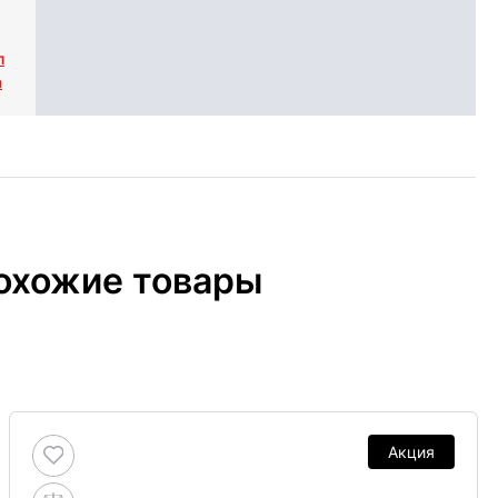
л
а
охожие товары
Акция