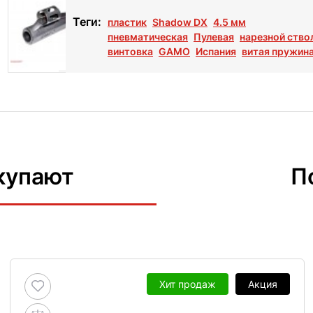
Теги:
пластик
Shadow DX
4.5 мм
пневматическая
Пулевая
нарезной ство
винтовка
GAMO
Испания
витая пружин
купают
П
Хит продаж
Акция