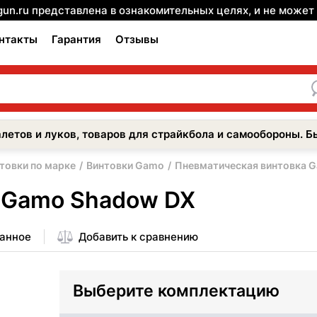
gun.ru представлена в ознакомительных целях, и не може
нтакты
Гарантия
Отзывы
летов и луков, товаров для страйкбола и самообороны. Б
товки по марке
Винтовки Gamo
Пневматическая винтовка 
 Gamo Shadow DX
ранное
Добавить к сравнению
Выберите комплектацию