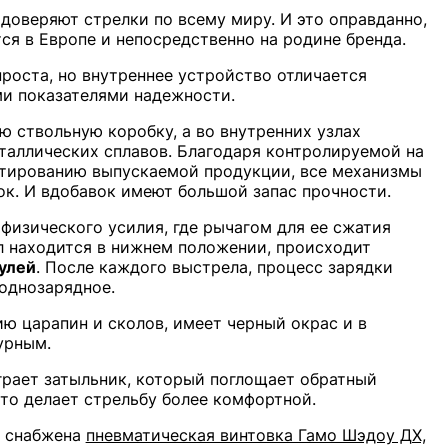
доверяют стрелки по всему миру. И это оправданно,
тся в Европе и непосредственно на родине бренда.
проста, но внутреннее устройство отличается
и показателями надежности.
ю ствольную коробку, а во внутренних узлах
таллических сплавов. Благодаря контролируемой на
стированию выпускаемой продукции, все механизмы
ок. И вдобавок имеют большой запас прочности.
физического усилия, где рычагом для ее сжатия
ол находится в нижнем положении, происходит
улей
. После каждого выстрела, процесс зарядки
однозарядное.
ю царапин и сколов, имеет черный окрас и в
урным.
грает затыльник, который поглощает обратный
то делает стрельбу более комфортной.
м снабжена
пневматическая винтовка Гамо Шэдоу ДХ,