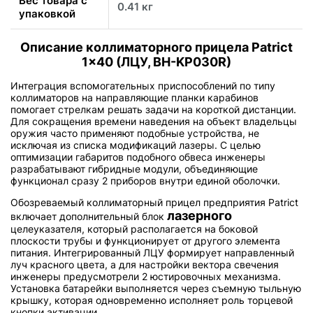
Вес товара с
0.41 кг
упаковкой
Описание коллиматорного прицела Patrict
1x40 (ЛЦУ, BH-KP030R)
Интеграция вспомогательных приспособлений по типу
коллиматоров на направляющие планки карабинов
помогает стрелкам решать задачи на короткой дистанции.
Для сокращения времени наведения на объект владельцы
оружия часто применяют подобные устройства, не
исключая из списка модификаций лазеры. С целью
оптимизации габаритов подобного обвеса инженеры
разрабатывают гибридные модули, объединяющие
функционал сразу 2 приборов внутри единой оболочки.
Обозреваемый коллиматорный прицел предприятия Patrict
лазерного
включает дополнительный блок
целеуказателя, который располагается на боковой
плоскости трубы и функционирует от другого элемента
питания. Интегрированный ЛЦУ формирует направленный
луч красного цвета, а для настройки вектора свечения
инженеры предусмотрели 2 юстировочных механизма.
Установка батарейки выполняется через съемную тыльную
крышку, которая одновременно исполняет роль торцевой
кнопки активации.