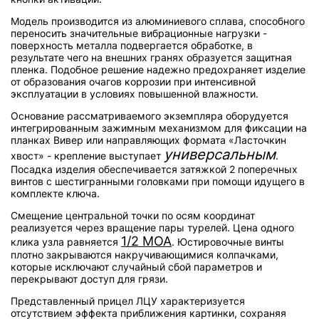
Модель производится из алюминиевого сплава, способного
переносить значительные вибрационные нагрузки -
поверхность металла подвергается обработке, в
результате чего на внешних гранях образуется защитная
пленка. Подобное решение надежно предохраняет изделие
от образования очагов коррозии при интенсивной
эксплуатации в условиях повышенной влажности.
Основание рассматриваемого экземпляра оборудуется
интегрированным зажимным механизмом для фиксации на
планках Вивер или направляющих формата «Ласточкин
универсальным
хвост» - крепление выступает
.
Посадка изделия обеспечивается затяжкой 2 поперечных
винтов с шестигранными головками при помощи идущего в
комплекте ключа.
Смещение центральной точки по осям координат
реализуется через вращение пары турелей. Цена одного
1/2 МОА
клика узла равняется
. Юстировочные винты
плотно закрываются накручивающимися колпачками,
которые исключают случайный сбой параметров и
перекрывают доступ для грязи.
Представленный прицел ЛЦУ характеризуется
отсутствием эффекта приближения картинки, сохраняя