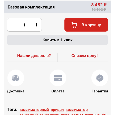
3 482
Базовая комплектация
12 102
1
В корзину
Купить в 1 клик
Нашли дешевле?
Снизим цену!
Доставка
Оплата
Гарантия
Теги:
коллиматорный
прицел
коллиматор
закрытый
закрытого
типа
patrict
патрикт
40