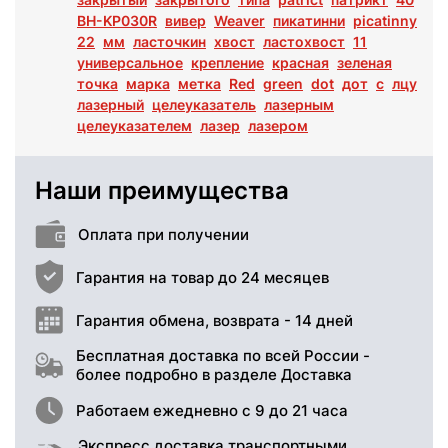
BH-KP030R
вивер
Weaver
пикатинни
picatinny
22
мм
ласточкин
хвост
ластохвост
11
универсальное
крепление
красная
зеленая
точка
марка
метка
Red
green
dot
дот
с
лцу
лазерный
целеуказатель
лазерным
целеуказателем
лазер
лазером
Наши преимущества
Оплата при получении
Гарантия на товар до 24 месяцев
Гарантия обмена, возврата - 14 дней
Бесплатная доставка по всей России -
более подробно в разделе Доставка
Работаем ежедневно с 9 до 21 часа
Экспресс доставка транспортными