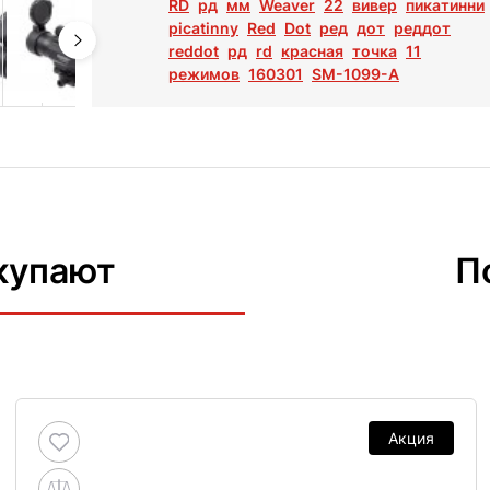
RD
рд
мм
Weaver
22
вивер
пикатинни
picatinny
Red
Dot
ред
дот
реддот
reddot
рд
rd
красная
точка
11
режимов
160301
SM-1099-A
купают
П
Акция