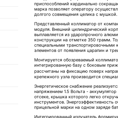
приспособлений кардинально сокращае
марка позволяет оператору осуществл
долгого совмещения целика с мушкой.
Представленный коллиматор от компа
модуля. Внешний цилиндрический корп
выплавляется из ударопрочного алюми
конструкции на отметке 350 грамм. Т
специальными транспортировочными к
элементов от появления царапин и тре
Монтируется обозреваемый коллимато
интегрированную базу с боковым при
рассчитаны на фиксацию поверх напр
крепежного узла производится специ
Энергетическое снабжение реализуется
напряжением 1.5 Вольта - аккумулятор
отсеке, крышка которого легко откру
инструментов. Энергоэффективность о
прицельной марки на одном заряде ба
Интегрированный излучатель формируе