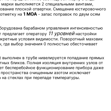
 марки выполняется 2 специальными винтами,
зование плоской отвертки. Смещение юстировочного
1 МОА
 отметку на
- запас поправок по двум осям
борудована барабаном управления интенсивностью
11 уровней
т предлагает оператору
настройки
нкретные условия видимости. Поворотный маховик
, где выбор значения 0 полностью обесточивает
t выполнен в трубе нивелируется попадание прямых
тных бликов. Полная изоляция внутренних узлов от
ет бесперебойное функционирование прибора даже
о пространства очищенным азотом исключает
 на стеклах при перепаде температуры.