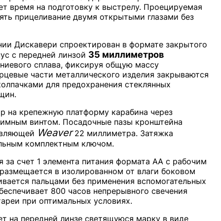
т время на подготовку к выстрелу. Проецируемая
ять прицеливание двумя открытыми глазами без
нии Дискавери спроектирован в формате закрытого
35 миллиметров
ус с передней линзой
ниевого сплава, фиксируя общую массу
орцевые части металлического изделия закрываются
олпачками для предохранения стеклянных
щин.
р на крепежную платформу карабина через
жимным винтом. Посадочные пазы кронштейна
Weaver
авляющей
22 миллиметра. Затяжка
альным комплектным ключом.
 за счет 1 элемента питания формата АА с рабочим
 размещается в изолированном от влаги боковом
чивается пальцами без применения вспомогательных
беспечивает 800 часов непрерывного свечения
тареи при оптимальных условиях.
т на передней линзе светящуюся марку в виде