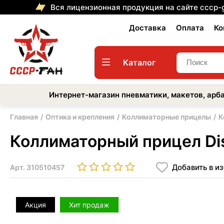
Вся лицензионная продукция на сайте cccp-
Доставка
Оплата
Ко
Каталог
Интернет-магазин пневматики, макетов, арба
Главная
Оптика и крепления
Коллиматорные прицелы
К
Коллиматорный прицел Disc
Добавить в и
Арт.
310510457
Акция
Хит продаж