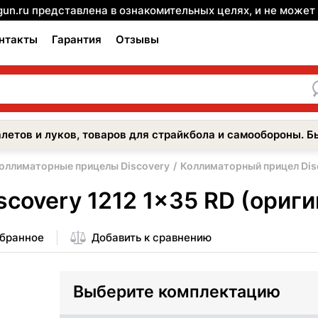
gun.ru представлена в ознакомительных целях, и не може
нтакты
Гарантия
Отзывы
летов и луков, товаров для страйкбола и самообороны. Б
оллиматорные прицелы Discovery
Коллиматорный прицел Disc
overy 1212 1x35 RD (оригин
збранное
Добавить к сравнению
Выберите комплектацию