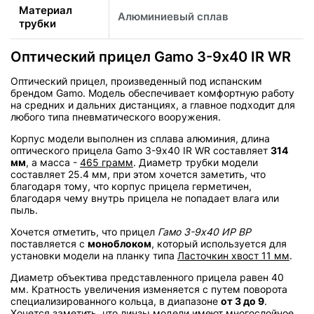
Материал
Алюминиевый сплав
трубки
Оптический прицел Gamo 3-9х40 IR WR
Оптический прицел, произведенный под испанским
брендом Gamo. Модель обеспечивает комфортную работу
на средних и дальних дистанциях, а главное подходит для
любого типа пневматического вооружения.
Корпус модели выполнен из сплава алюминия, длина
оптического прицела Gamo 3-9х40 IR WR составляет
314
мм
, а масса -
465 грамм
. Диаметр трубки модели
составляет 25.4 мм, при этом хочется заметить, что
благодаря тому, что корпус прицела герметичен,
благодаря чему внутрь прицела не попадает влага или
пыль.
Хочется отметить, что прицел
Гамо 3-9х40 ИР ВР
поставляется с
моноблоком
, который используется для
установки модели на планку типа
Ласточкин хвост 11 мм
.
Диаметр объектива представленного прицела равен 40
мм. Кратность увеличения изменяется с путем поворота
специализированного кольца, в диапазоне
от 3 до 9
.
Хочется заметить, что линзы модели имеют многослойное