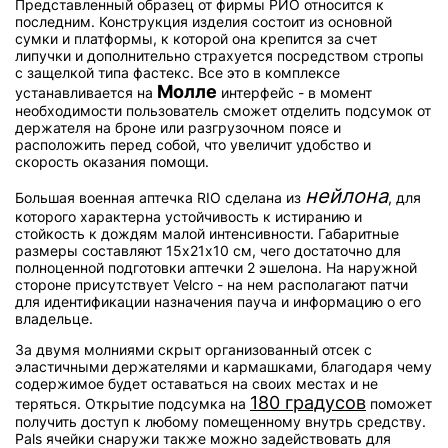
Представленный образец от фирмы РИО относится к
последним. Конструкция изделия состоит из основной
сумки и платформы, к которой она крепится за счет
липучки и дополнительно страхуется посредством стропы
с защелкой типа фастекс. Все это в комплексе
Молле
устанавливается на
интерфейс - в момент
необходимости пользователь сможет отделить подсумок от
держателя на броне или разгрузочном поясе и
расположить перед собой, что увеличит удобство и
скорость оказания помощи.
нейлона
Большая военная аптечка RIO сделана из
, для
которого характерна устойчивость к истиранию и
стойкость к дождям малой интенсивности. Габаритные
размеры составляют 15х21х10 см, чего достаточно для
полноценной подготовки аптечки 2 эшелона. На наружной
стороне присутствует Velcro - на нем располагают патчи
для идентификации назначения пауча и информацию о его
владельце.
За двумя молниями скрыт организованный отсек с
эластичными держателями и кармашками, благодаря чему
содержимое будет оставаться на своих местах и не
180 градусов
теряться. Открытие подсумка на
поможет
получить доступ к любому помещенному внутрь средству.
Pals ячейки снаружи также можно задействовать для