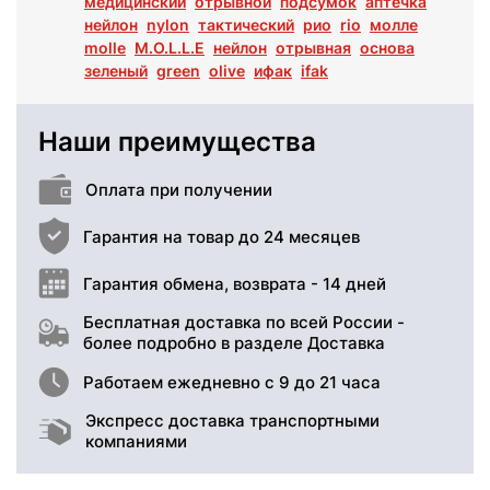
медицинский
отрывной
подсумок
аптечка
нейлон
nylon
тактический
рио
rio
молле
molle
M.O.L.L.E
нейлон
отрывная
основа
зеленый
green
olive
ифак
ifak
Наши преимущества
Оплата при получении
Гарантия на товар до 24 месяцев
Гарантия обмена, возврата - 14 дней
Бесплатная доставка по всей России -
более подробно в разделе Доставка
Работаем ежедневно с 9 до 21 часа
Экспресс доставка транспортными
компаниями