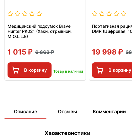
Медицинский подсумок Brave
Портативная рация
Hunter PK021 (Хаки, отрывной,
DMR (Цифровая, 10W
M.O.L.L.E)
1 015
19 998
6 662
28 
В корзину
В корзину
Товар в наличии
Описание
Отзывы
Комментарии
Характеристики