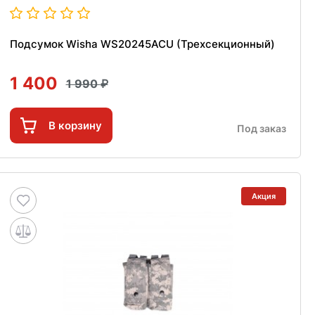
Подсумок Wisha WS20245ACU (Трехсекционный)
1 400
1 990
В корзину
Под заказ
Акция