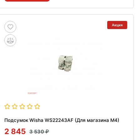
Акция
Подсумок Wisha WS22243AF (Для магазина M4)
2 845
3 530