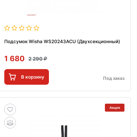
Подсумок Wisha WS20243ACU (Двухсекционный)
1 680
2 290
В корзину
Под заказ
Акция