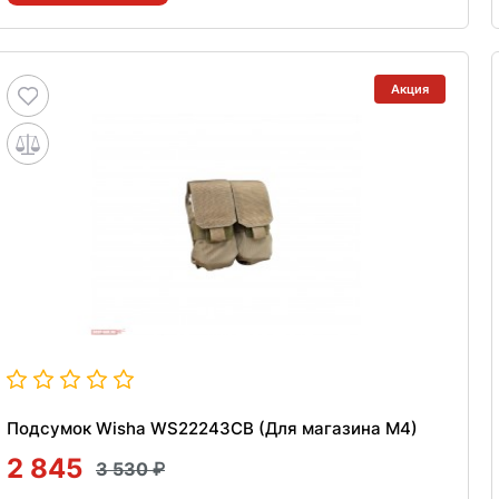
Акция
Подсумок Wisha WS22243CB (Для магазина M4)
2 845
3 530