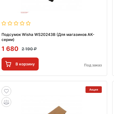
Подсумок Wisha WS20243B (Для магазинов АК-
серии)
1 680
2 190
В корзину
Под заказ
Акция