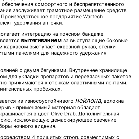
 обеспечения комфортного и беспрепятственного
ания заслуживает грамотное размещение средств
 Производственное предприятие Wartech
лект удержания аптечки.
полагает интеграцию на поясном бандаже.
вытягиванием
твляется
за выступающие боковые
м каркасом выступает сквозной рукав, стенки
стыми панелями для надежного удержания
олнией с двумя бегунками. Внутреннее хранилище
ом для укладки препаратов и перевязочных пакетов
тно прижимаются к стенкам эластичными лентами,
интенсивных пробежках.
нейлона
вается из износоустойчивого
, волокна
зрыв - применяемый материал обладает
рашивается в цвет Olive Drab. Дополнительная
иссию, исключающую демаскирующее свечение
боры ночного видения.
посредством 4 пришитых строп, совместимых с