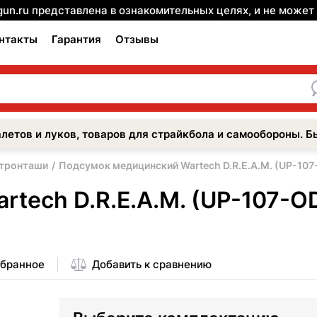
gun.ru представлена в ознакомительных целях, и не може
нтакты
Гарантия
Отзывы
летов и луков, товаров для страйкбола и самообороны. Б
атронташи
Подсумок медицинский Wartech D.R.E.A.M. (UP-107-
ech D.R.E.A.M. (UP-107-OD,
збранное
Добавить к сравнению