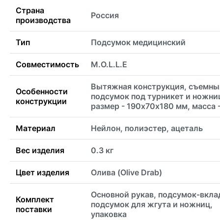
Страна
Россия
производства
Тип
Подсумок медицинский
Совместимость
M.O.L.L.E
Вытяжная конструкция, съемны
Особенности
подсумок под турникет и ножни
конструкции
размер - 190х70х180 мм, масса -
Материал
Нейлон, полиэстер, ацеталь
Вес изделия
0.3 кг
Цвет изделия
Олива (Olive Drab)
Основной рукав, подсумок-вкл
Комплект
подсумок для жгута и ножниц,
поставки
упаковка