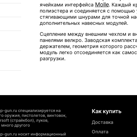
Molle
ячейками интерфейса
. Каждый к
полиэстера и соединяется с помощью 
стягивающими шнурами для точной на
дополнительных навесных модулей.
Сцепление между внешним чехлом и в
панелями велкро. Заводская комплек
держателем, геометрия которого рассч
модуль легко отсоединяется как само
разгрузки.
p-gun.ru специализируется на
Как купить
о оружия, пистолетов, винтовок,
soft (страйкбол), луков,
Доставка
 много другого
Оплата
cp-gun.ru носит информационный