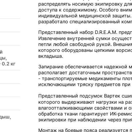
распределять носимую экипировку для
доступа к содержимому. Особого вним
индивидуальной медицинской защиты.
разработало специализированный комп
Представленный набор D.R.E.A.M. пред
Извлечение внутренней сумки осущес
петли любой свободной рукой. Внешни
которого оборудованы цепкими ворси
й
вкладыша.
цы,
 0.2 кг
Запирание обеспечивается надежной м
располагает достаточным пространств
- транспортируемые медикаменты пло
исключающими тряску предметов при 
Представленный подсумок Вартек сши
которого выдерживают нагрузки на ра
влагоотталкивающими свойствами и ок
обработка ткани гарантирует ИК-рем
адыш,
экипировки при наблюдении через при
Монтаж на боевые пояса реализуется 