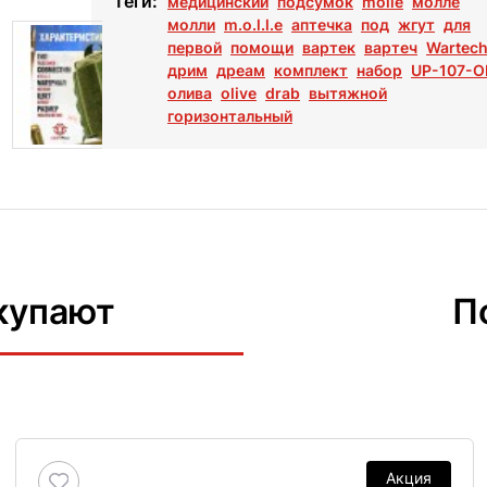
Теги:
медицинский
подсумок
molle
молле
молли
m.o.l.l.e
аптечка
под
жгут
для
первой
помощи
вартек
вартеч
Wartec
дрим
дреам
комплект
набор
UP-107-O
олива
olive
drab
вытяжной
горизонтальный
купают
П
Акция