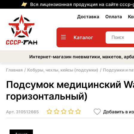
Вся лицензионная продукция на сайте cccp-
Доставка
Оплата
Ко
Каталог
Интернет-магазин пневматики, макетов, арба
Главная
Кобуры, чехлы, кейсы (подсумки)
Подсумки и п
Подсумок медицинский Wart
горизонтальный)
Добавить в и
Арт.
310512665