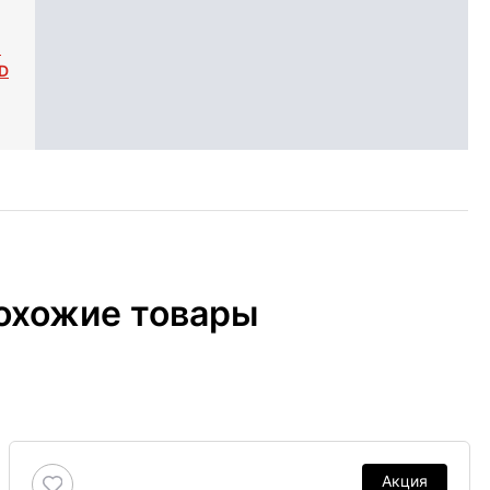
h
D
охожие товары
Акция