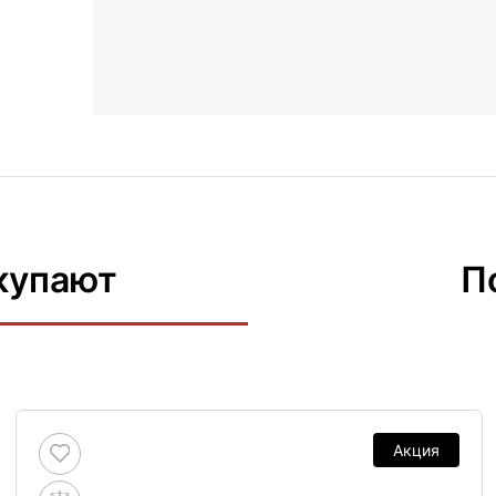
купают
П
Акция