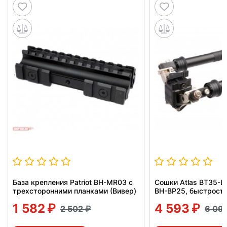
База крепления Patriot BH-MR03 с
Сошки Atlas BT35-L
трехсторонними планками (Вивер)
BH-BP25, быстросъ
1 582
4 593
2 502
6 09