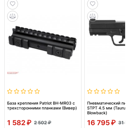
База крепления Patriot BH-MR03 с
Пневматический пис
трехсторонними планками (Вивер)
STPT 4.5 мм (Taurus
Blowback)
1 582
16 795
2 502
31 