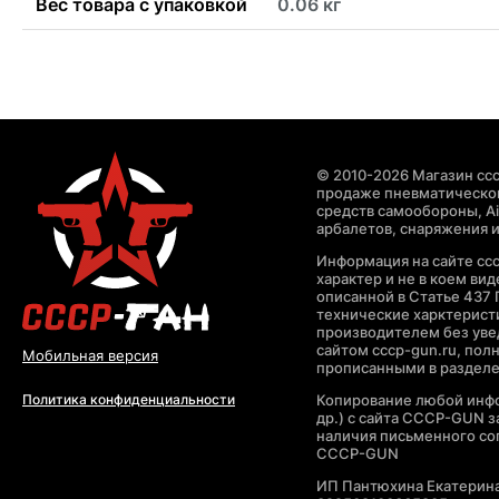
Вес товара с упаковкой
0.06 кг
© 2010-2026 Магазин ccc
продаже пневматическог
средств самообороны, Air
арбалетов, снаряжения и
Информация на сайте cc
характер и не в коем ви
описанной в Статье 437 
технические харктерист
производителем без уве
сайтом cccp-gun.ru, пол
Мобильная версия
прописанными в раздел
Копирование любой инфо
Политика конфиденциальности
др.) с сайта CCCP-GUN 
наличия письменного со
CCCP-GUN
ИП Пантюхина Екатерин