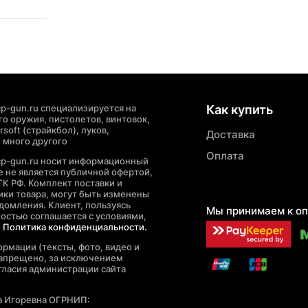
p-gun.ru специализируется на
Как купить
о оружия, пистолетов, винтовок,
soft (страйкбол), луков,
Доставка
 много другого
Оплата
cp-gun.ru носит информационный
де не является публичной офертой,
ГК РФ. Комплект поставки и
ики товара, могут быть изменены
домления. Клиент, пользуясь
Мы принимаем к оп
ностью соглашается с условиями,
е
Политика конфиденциальности.
рмации (тексты, фото, видео и
запрещено, за исключением
гласия администрации сайта
а Игоревна ОГРНИП: