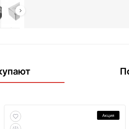
купают
П
Акция