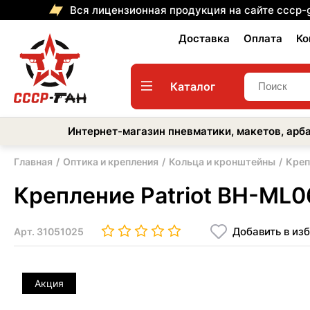
Вся лицензионная продукция на сайте cccp-
Доставка
Оплата
Ко
Каталог
Интернет-магазин пневматики, макетов, арба
Главная
Оптика и крепления
Кольца и кронштейны
Креп
Крепление Patriot BH-ML06
Добавить в из
Арт.
31051025
Акция