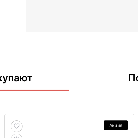
купают
П
Акция