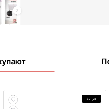
купают
П
Акция