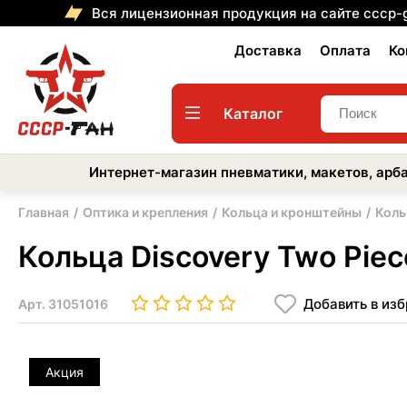
Вся лицензионная продукция на сайте cccp-
Доставка
Оплата
Ко
Каталог
Интернет-магазин пневматики, макетов, арба
Главная
Оптика и крепления
Кольца и кронштейны
Коль
Кольца Discovery Two Piec
Добавить в из
Арт.
31051016
Акция