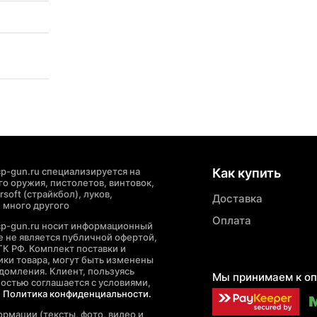
p-gun.ru специализируется на
Как купить
о оружия, пистолетов, винтовок,
soft (страйкбол), луков,
Доставка
 много другого
Оплата
cp-gun.ru носит информационный
де не является публичной офертой,
ГК РФ. Комплект поставки и
ики товара, могут быть изменены
домления. Клиент, пользуясь
Мы принимаем к оп
ностью соглашается с условиями,
е
Политика конфиденциальности.
рмации (тексты, фото, видео и