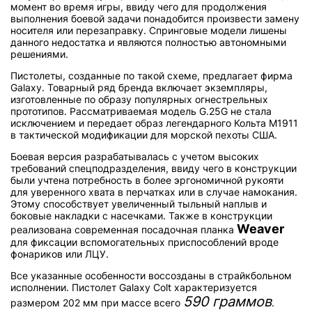
момент во время игры, ввиду чего для продолжения
выполнения боевой задачи понадобится произвести замену
носителя или перезаправку. Спринговые модели лишены
данного недостатка и являются полностью автономными
решениями.
Пистолеты, созданные по такой схеме, предлагает фирма
Galaxy. Товарный ряд бренда включает экземпляры,
изготовленные по образу популярных огнестрельных
прототипов. Рассматриваемая модель G.25G не стала
исключением и передает образ легендарного Кольта М1911
в тактической модификации для морской пехоты США.
Боевая версия разрабатывалась с учетом высоких
требований спецподразделения, ввиду чего в конструкции
были учтена потребность в более эргономичной рукояти
для уверенного хвата в перчатках или в случае намокания.
Этому способствует увеличенный тыльный наплыв и
боковые накладки с насечками. Также в конструкции
Weav​er
реализована современная посадочная планка
для фиксации вспомогательных приспособлений вроде
фонариков или ЛЦУ.
Все указанные особенности воссозданы в страйкбольном
исполнении. Пистолет Galaxy Colt характеризуется
590 граммов
размером 202 мм при массе всего
.