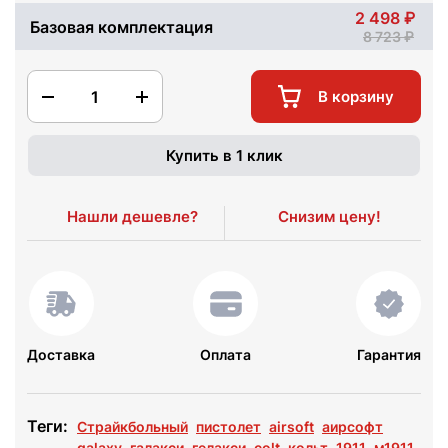
2 498
Базовая комплектация
8 723
1
В корзину
Купить в 1 клик
Нашли дешевле?
Снизим цену!
Доставка
Оплата
Гарантия
Теги:
Страйкбольный
пистолет
airsoft
аирсофт
galaxy
галакси
гелакси
colt
кольт
1911
м1911