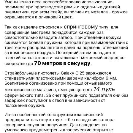
Уменьшению веса поспособствовало использование
полимера при производстве рамы и отдельных деталей
пневматики, при этом слайд выполнен из металла - оружие
окрашивается в оливковый цвет.
спринговому
Так как изделие относится к
типу, для
совершения выстрела понадобится каждый раз
самостоятельно взводить затвор. При отведении кожуха
сжимается боевая пружина, которая при взаимодействии с
триггером распрямляется и давит на поршень, отвечающий
за компрессию воздуха. Последний затем попадает в
гладкий канал ствола и выталкивает метаемый снаряд со
70 метров в секунду
скоростью до
.
Страйкбольные пистолеты Galaxy G 25 заряжаются
стандартными пластиковыми шарами калибром 6 мм.
Боепитание организовано при помощи отмыкаемого
14 пуль
механического магазина, вмещающего до
сферического типа. За счет пружинного подавателя они без
задержек поступают в ствол вне зависимости от
положения оружия.
Из-за особенностей конструкции классический
предохранитель отсутствует - без взведения затвора
совершить спуск не получится. Для наведения по
умолчанию предусмотрены классические открытые