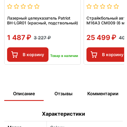
Лазерный целеуказатель Patriot
Страйкбольный авт
BH-LGR01 (красный, подствольный)
M16A3 CM009 (6 мм
1 487
25 499
3 227
40
В корзину
В корзину
Товар в наличии
Описание
Отзывы
Комментарии
Характеристики