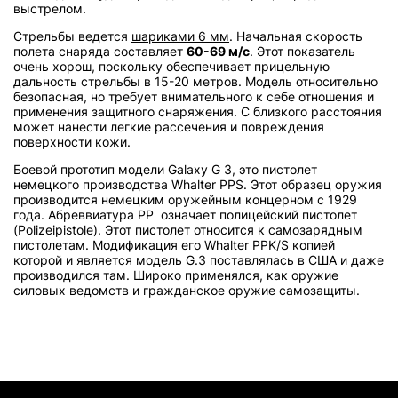
выстрелом.
Стрельбы ведется
шариками 6 мм
. Начальная скорость
полета снаряда составляет
60-69 м/с
. Этот показатель
очень хорош, поскольку обеспечивает прицельную
дальность стрельбы в 15-20 метров. Модель относительно
безопасная, но требует внимательного к себе отношения и
применения защитного снаряжения. С близкого расстояния
может нанести легкие рассечения и повреждения
поверхности кожи.
Боевой прототип модели Galaxy G 3, это пистолет
немецкого производства Whalter PPS. Этот образец оружия
производится немецким оружейным концерном с 1929
года. Абреввиатура PP означает полицейский пистолет
(Polizeipistole). Этот пистолет относится к самозарядным
пистолетам. Модификация его Whalter PPK/S копией
которой и является модель G.3 поставлялась в США и даже
производился там. Широко применялся, как оружие
силовых ведомств и гражданское оружие самозащиты.