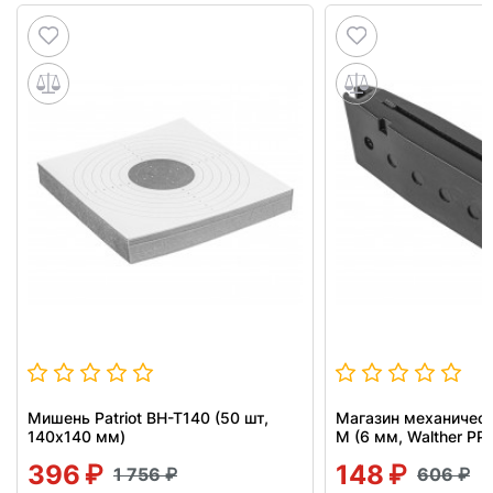
Мишень Patriot BH-T140 (50 шт,
Магазин механическ
140x140 мм)
M (6 мм, Walther PP
396
148
1 756
606