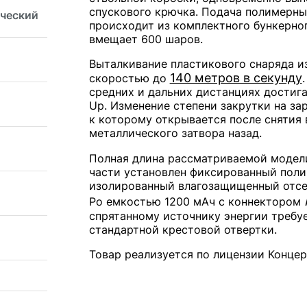
спускового крючка. Подача полимерны
ический
происходит из комплектного бункерног
вмещает 600 шаров.
Выталкивание пластикового снаряда из
140 метров в секунду
скоростью до
средних и дальних дистанциях достиг
Up. Изменение степени закрутки на з
к которому открывается после снятия
металлического затвора назад.
Полная длина рассматриваемой модели
части установлен фиксированный пол
изолированный влагозащищенный отсек
Po емкостью 1200 мАч с коннектором
спрятанному источнику энергии требу
стандартной крестовой отвертки.
Товар реализуется по лицензии Конце