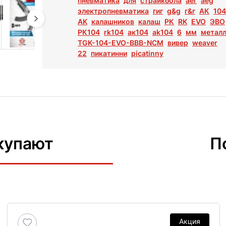
пневматика
для
страйкбола
аег
aeg
электропневматика
гиг
g&g
г&г
АК
104
AK
калашников
калаш
РК
RK
EVO
ЭВО
РК104
rk104
ак104
ak104
6
мм
метал
TGK-104-EVO-BBB-NCM
вивер
weaver
22
пикатинни
picatinny
купают
П
Акция