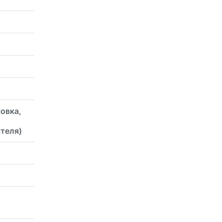
овка,
ателя)