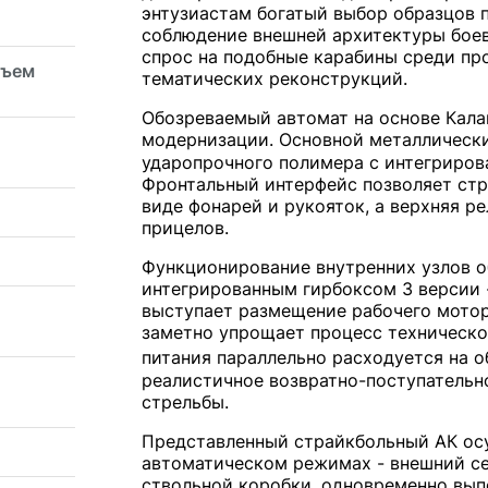
энтузиастам богатый выбор образцов 
соблюдение внешней архитектуры бое
спрос на подобные карабины среди пр
зъем
тематических реконструкций.
Обозреваемый автомат на основе Кал
модернизации. Основной металлически
ударопрочного полимера с интегриро
Фронтальный интерфейс позволяет стр
виде фонарей и рукояток, а верхняя р
прицелов.
Функционирование внутренних узлов о
интегрированным гирбоксом 3 версии 
выступает размещение рабочего мотор
заметно упрощает процесс техническо
питания параллельно расходуется на 
реалистичное возвратно-поступательн
стрельбы.
Представленный страйкбольный АК ос
автоматическом режимах - внешний се
ствольной коробки, одновременно вып