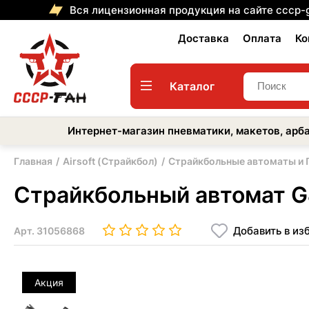
Вся лицензионная продукция на сайте cccp-
Доставка
Оплата
Ко
Каталог
Интернет-магазин пневматики, макетов, арба
Главная
Airsoft (Страйкбол)
Страйкбольные автоматы и
Страйкбольный автомат G&
Добавить в из
Арт.
31056868
Акция