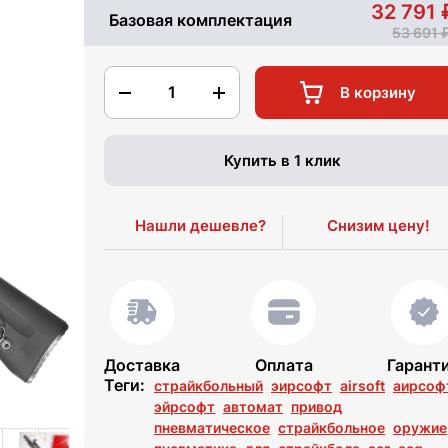
32 791
Базовая комплектация
53 691
1
В корзину
Купить в 1 клик
Нашли дешевле?
Снизим цену!
Доставка
Оплата
Гарант
Теги:
страйкбольный
эирсофт
airsoft
аирсоф
эйрсофт
автомат
привод
пневматическое
страйкбольное
оружие