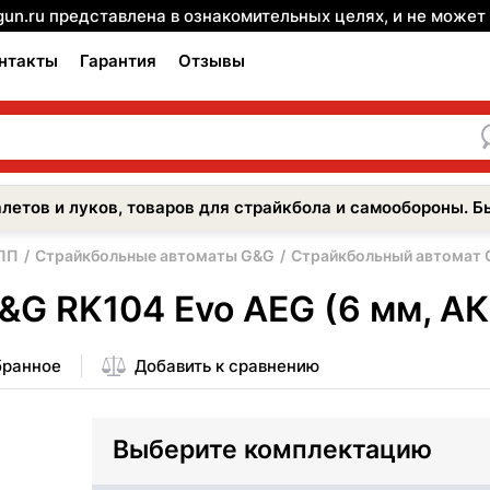
gun.ru представлена в ознакомительных целях, и не може
нтакты
Гарантия
Отзывы
летов и луков, товаров для страйкбола и самообороны. Б
 ПП
Страйкбольные автоматы G&G
Страйкбольный автомат G
G RK104 Evo AEG (6 мм, АК
бранное
Добавить к сравнению
Выберите комплектацию