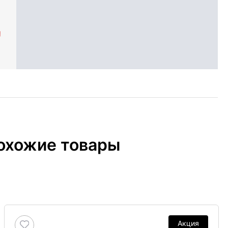
л
охожие товары
Акция