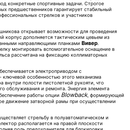
под конкретные спортивные задачи. Строгое
вых предшественников гарантирует стабильный
офессиональных стрелков и участников
ашникова открывает возможности для проведения
й корпус дополняется тактическим цевьем из
Вивер
ванными направляющими планками
.
елку монтировать вспомогательное оснащение в
ельса рассчитана на фиксацию коллиматорных
беспечивается электроприводом с
- ключевой особенностью этого механизма
а внутри полости пистолетной рукояти, что
го обслуживания и ремонта. Энергия элемента
Blowback
обеспечение работы опции
, формирующей
ое движение затворной рамы при осуществлении
уществляет стрельбу в полуавтоматическом и
лектор располагается на правой плоскости
олняя роль предохранителя для блокировки