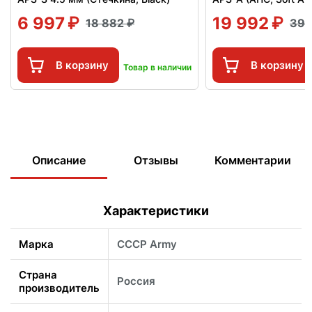
6 997
19 992
18 882
39 
В корзину
В корзину
Товар в наличии
Описание
Отзывы
Комментарии
Характеристики
Марка
CCCP Army
Страна
Россия
производитель