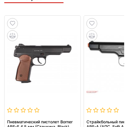
Пневматический пистолет Borner
Страйкбольный пист
APS-S 4.5 мм (Стечкина, Black)
APS-A (АПС, Soft Air