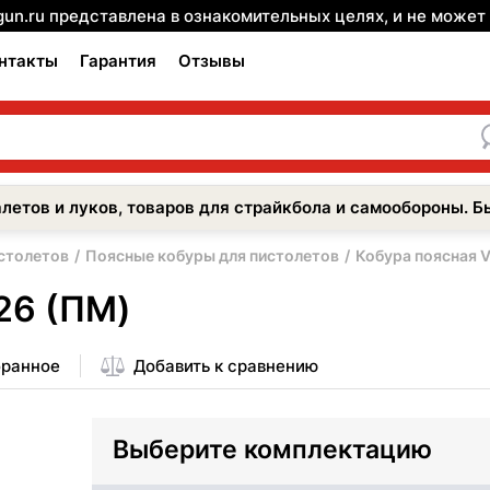
gun.ru представлена в ознакомительных целях, и не може
нтакты
Гарантия
Отзывы
летов и луков, товаров для страйкбола и самообороны. Б
столетов
Поясные кобуры для пистолетов
Кобура поясная V
-26 (ПМ)
бранное
Добавить к сравнению
Выберите комплектацию