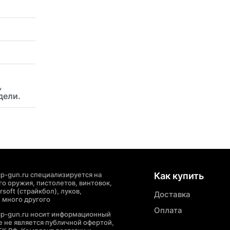
,
дели.
p-gun.ru специализируется на
Как купить
о оружия, пистолетов, винтовок,
soft (страйкбол), луков,
Доставка
 много другого
Оплата
cp-gun.ru носит информационный
де не является публичной офертой,