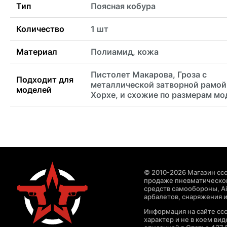
Тип
Поясная кобура
Количество
1 шт
Материал
Полиамид, кожа
Пистолет Макарова, Гроза с
Подходит для
металлической затворной рамой
моделей
Хорхе, и схожие по размерам мо
© 2010-2026 Магазин ccc
продаже пневматическог
средств самообороны, Air
арбалетов, снаряжения и
Информация на сайте cc
характер и не в коем ви