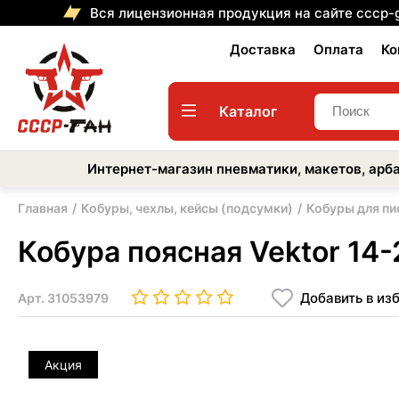
Вся лицензионная продукция на сайте cccp-
Доставка
Оплата
Ко
Каталог
Интернет-магазин пневматики, макетов, арба
Главная
Кобуры, чехлы, кейсы (подсумки)
Кобуры для пи
Кобура поясная Vektor 14
Добавить в из
Арт.
31053979
Акция