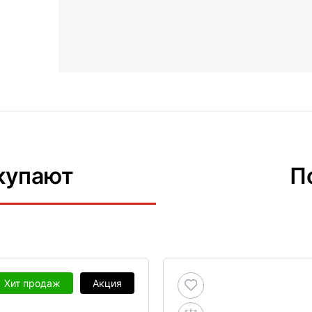
купают
П
Хит продаж
Акция