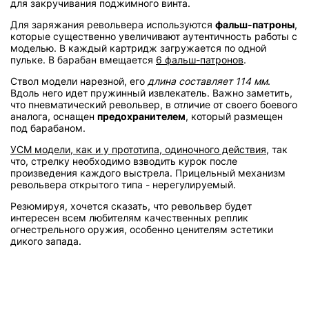
для закручивания поджимного винта.
Для заряжания револьвера используются
фальш-патроны
,
которые существенно увеличивают аутентичность работы с
моделью. В каждый картридж загружается по одной
пульке. В барабан вмещается
6 фальш-патронов
.
Ствол модели нарезной, его
длина составляет 114 мм
.
Вдоль него идет пружинный извлекатель. Важно заметить,
что пневматический револьвер, в отличие от своего боевого
аналога, оснащен
предохранителем
, который размещен
под барабаном.
УСМ модели, как и у прототипа, одиночного действия
, так
что, стрелку необходимо взводить курок после
произведения каждого выстрела. Прицельный механизм
револьвера открытого типа - нерегулируемый.
Резюмируя, хочется сказать, что револьвер будет
интересен всем любителям качественных реплик
огнестрельного оружия, особенно ценителям эстетики
дикого запада.