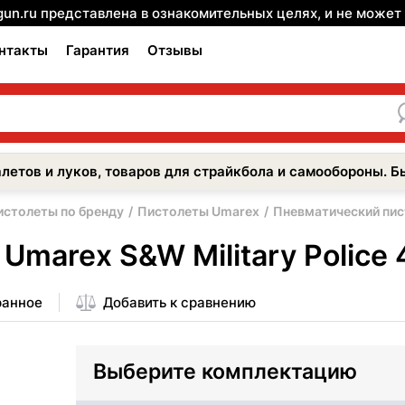
gun.ru представлена в ознакомительных целях, и не може
нтакты
Гарантия
Отзывы
летов и луков, товаров для страйкбола и самообороны. Б
истолеты по бренду
Пистолеты Umarex
Пневматический пист
marex S&W Military Police 
ранное
Добавить к сравнению
Выберите комплектацию