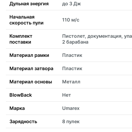
Дульная энергия
до 3 Дж
Начальная
110 м/с
скорость пули
Комплект
Пистолет, документация, упа
поставки
2 барабана
Материал рамки
Пластик
Материал затвора
Пластик
Материал основы
Металл
BlowBack
Нет
Марка
Umarex
Зарядность
8 пулек