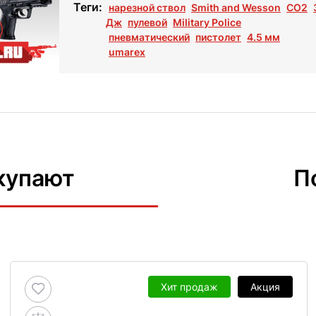
Теги:
нарезной ствол
Smith and Wesson
СО2
Дж
пулевой
Military Police
пневматический
пистолет
4.5 мм
umarex
купают
П
Хит продаж
Акция