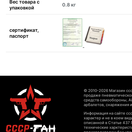
Вес товара с
0.8 кг
упаковкой
сертификат,
паспорт
© 2010-2026 Магазин ccc
продаже пневматическог
средств самообороны, Air
арбалетов, снаряжения и
Информация на сайте cc
характер и не в коем ви
описанной в Статье 437 
технические харктерист