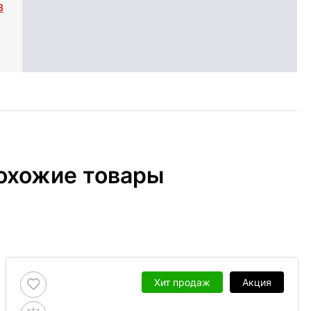
3
охожие товары
Хит продаж
Акция