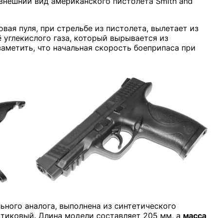
внешний вид американского пистолета Smith and
овая пуля, при стрельбе из пистолета, вылетает из
ё углекислого газа, который вырывается из
заметить, что начальная скорость боеприпаса при
льного аналога, выполнена из синтетического
стиковый.
Длина модели составляет 205 мм
, а
масса