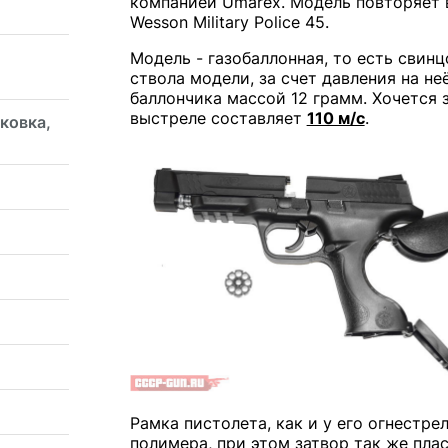
компанией Umarex. Модель повторяет 
Wesson Military Police 45.
Модель - газобаллонная, то есть свинц
ствола модели, за счет давления на не
баллончика массой 12 грамм. Хочется 
выстреле составляет
110 м/с
.
ковка,
Рамка пистолета, как и у его огнестре
полимера, при этом затвор так же пла