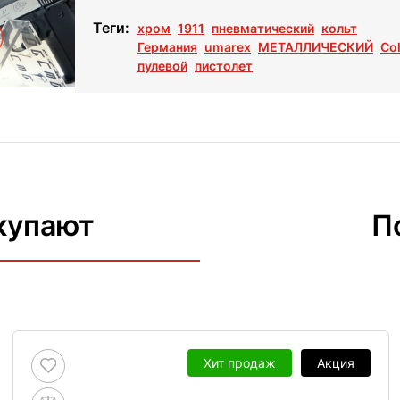
Теги:
хром
1911
пневматический
кольт
Германия
umarex
МЕТАЛЛИЧЕСКИЙ
Col
пулевой
пистолет
купают
П
Хит продаж
Акция