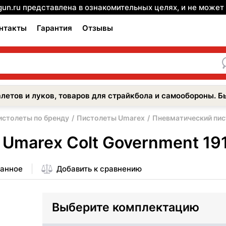
gun.ru представлена в ознакомительных целях, и не може
нтакты
Гарантия
Отзывы
летов и луков, товаров для страйкбола и самообороны. Б
истолеты по бренду
Пистолеты Umarex
Пневматический пист
Umarex Colt Government 191
ранное
Добавить к сравнению
Выберите комплектацию