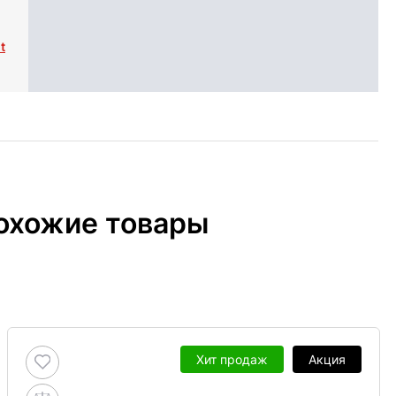
t
охожие товары
Хит продаж
Акция