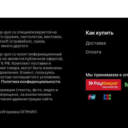
p-gun.ru специализируется на
Как купить
о оружия, пистолетов, винтовок,
soft (страйкбол), луков,
Доставка
 много другого
Оплата
cp-gun.ru носит информационный
де не является публичной офертой,
ГК РФ. Комплект поставки и
ики товара, могут быть изменены
домления. Клиент, пользуясь
Мы принимаем к оп
ностью соглашается с условиями,
е
Политика конфиденциальности.
рмации (тексты, фото, видео и
запрещено, за исключением
гласия администрации сайта
а Игоревна ОГРНИП: