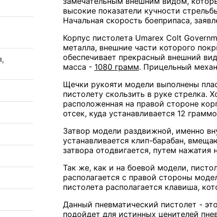
замечательным внешним видом, который
высокие показатели кучности стрельбы
Начальная скорость боеприпаса, заяв
Корпус пистолета Umarex Colt Governm
металла, внешние части которого пок
обеспечивает прекрасный внешний вид
я,
масса -
1080 грамм
. Прицельный механ
Щечки рукояти модели выполнены плас
пистолету скользить в руке стрелка. Х
расположенная на правой стороне корп
отсек, куда устанавливается 12 грамм
Затвор модели раздвижной, именно вну
устанавливается клип-барабан, вмещ
затвора отодвигается, путем нажатия 
Так же, как и на боевой модели, пис
располагается с правой стороны модел
пистолета располагается клавиша, кот
Данный пневматический пистолет - эт
подойдет для истинных ценителей пне