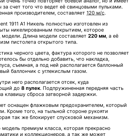
 очень точно повторяет боевой аналог, но и имеет
 за счет того что ведет её свинцовыми пульками.
ленная производителем, составляет
120 м/с
.
ent 1911 A1 Никель полностью изготовлен из
рыты никелированным покрытием, которое
 модели. Длина модели составляет
220 мм
, а её
изм пистолета открытого типа.
тика черного цвета, фактура которого не позволяет
отелось бы отдельно добавить, что накладка,
уса, съемная, а под ней располагается баллонный
овый баллончик с углекислым газом.
три него располагается отсек, куда
ающий до
8 пулек
. Подпружиненная передняя часть
на клавишу сброса затворной задержки.
толет оснащен флажковым предохранителем, который
и. Кроме того, на тыльной стороне рукояти
орая так же блокирует спусковой механизм.
о модель премиум класса, которая прекрасно
вматики и коллекционеров, а так же может