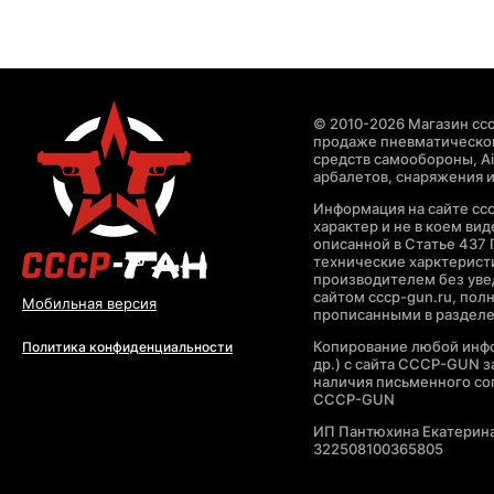
© 2010-2026 Магазин ccc
продаже пневматическог
средств самообороны, Air
арбалетов, снаряжения и
Информация на сайте cc
характер и не в коем ви
описанной в Статье 437 
технические харктерист
производителем без уве
сайтом cccp-gun.ru, пол
Мобильная версия
прописанными в раздел
Копирование любой инфо
Политика конфиденциальности
др.) с сайта CCCP-GUN 
наличия письменного со
CCCP-GUN
ИП Пантюхина Екатерин
322508100365805