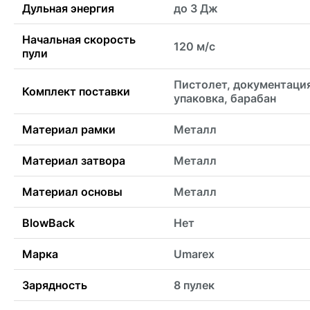
Дульная энергия
до 3 Дж
Начальная скорость
120 м/с
пули
Пистолет, документаци
Комплект поставки
упаковка, барабан
Материал рамки
Металл
Материал затвора
Металл
Материал основы
Металл
BlowBack
Нет
Марка
Umarex
Зарядность
8 пулек