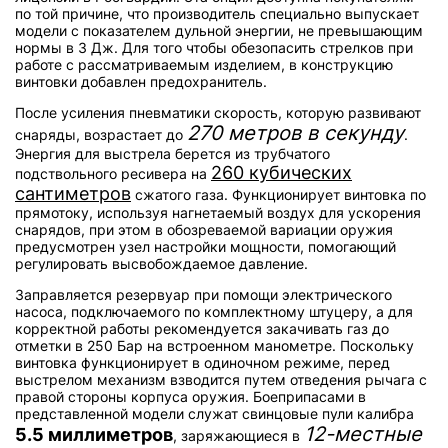
по той причине, что производитель специально выпускает
модели с показателем дульной энергии, не превышающим
нормы в 3 Дж. Для того чтобы обезопасить стрелков при
работе с рассматриваемым изделием, в конструкцию
винтовки добавлен предохранитель.
После усиления пневматики скорость, которую развивают
270 метров в секунду
снаряды, возрастает до
.
Энергия для выстрела берется из трубчатого
260 кубических
подствольного ресивера на
сантиметров
сжатого газа. Функционирует винтовка по
прямотоку, используя нагнетаемый воздух для ускорения
снарядов, при этом в обозреваемой вариации оружия
предусмотрен узел настройки мощности, помогающий
регулировать высвобождаемое давление.
Заправляется резервуар при помощи электрического
насоса, подключаемого по комплектному штуцеру, а для
корректной работы рекомендуется закачивать газ до
отметки в 250 Бар на встроенном манометре. Поскольку
винтовка функционирует в одиночном режиме, перед
выстрелом механизм взводится путем отведения рычага с
правой стороны корпуса оружия. Боеприпасами в
представленной модели служат свинцовые пули калибра
12-местные
5.5 миллиметров
, заряжающиеся в