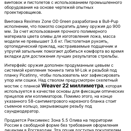
винтовок и пистолетов с использованием промышленного
оборудования на основе чертежей опытных
проектировщиков.
Винтовка Reximex Zone OD Green разработана в Bull-Pup
исполнении, что помогло сократить длину оружия до 900
мм. За счет использования прочного полимерного
материала цвета оливы для изготовления ложа, масса
модели не превышает 3.6 кг. Пистолетная рукоять,
ортопедический приклад, настраиваемые подщечник и
упругий затыльник помогают добиться комфорта во время
вкладки для достижения лучших результатов стрельбы.
Интерфейс оружия дополнен продуманным цевьем с
системой крепления тюнинга типа M-Lok и резьбой под
планку Picatinny, чтобы пользователь мог зафиксировать
упор или сошки. Над стволом предусмотрен скелетный
Weaver 22 миллиметра
мостик с планкой
, которая
используется в качестве основы для фиксации оптических
прицелов или коллиматоров. Помимо этого, на конце
указанного 58-сантиметрового нарезного бланка стоит
съемное кольцо, закрывающее резьбу под
саундмодератор.
Продается Рексимекс Зона 5.5 Олива на территории
России в свободной форме без требования оформления
лицензии в Росгвардии. Эта опция доступна покупателям