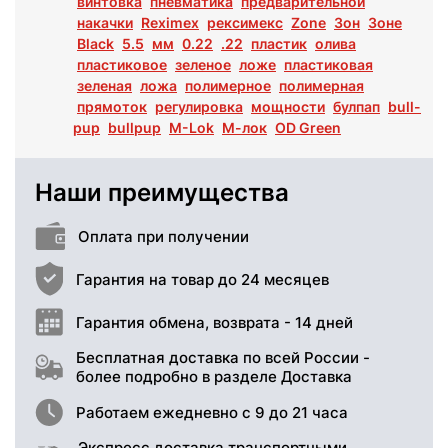
винтовка
пневматика
предварительной
накачки
Reximex
рексимекс
Zone
Зон
Зоне
Black
5.5
мм
0.22
.22
пластик
олива
пластиковое
зеленое
ложе
пластиковая
зеленая
ложа
полимерное
полимерная
прямоток
регулировка
мощности
булпап
bull-
pup
bullpup
M-Lok
М-лок
OD Green
Наши преимущества
Оплата при получении
Гарантия на товар до 24 месяцев
Гарантия обмена, возврата - 14 дней
Бесплатная доставка по всей России -
более подробно в разделе Доставка
Работаем ежедневно с 9 до 21 часа
Экспресс доставка транспортными