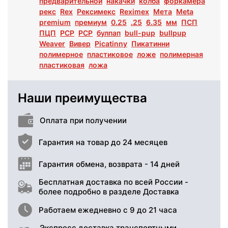
предварительной
накачки
колба
форкамера
рекс
Rex
Рексимекс
Reximex
Мета
Meta
premium
премиум
0.25
.25
6.35
мм
ПСП
ПЦП
PCP
РСР
булпап
bull-pup
bullpup
Weaver
Вивер
Picatinny
Пикатинни
полимерное
пластиковое
ложе
полимерная
пластиковая
ложа
Наши преимущества
Оплата при получении
Гарантия на товар до 24 месяцев
Гарантия обмена, возврата - 14 дней
Бесплатная доставка по всей России -
более подробно в разделе Доставка
Работаем ежедневно с 9 до 21 часа
Экспресс доставка транспортными