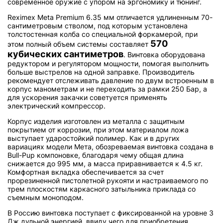
современное оружие с упором на эргономику и тюнинг.
Reximex Meta Premium 6.35 мм отличается удлиненным 70-
сантиметровым стволом, под которым установлена
толстостенная колба со специальной форкамерой, при
570
этом полный объем системы составляет
кубических сантиметров
. Винтовка оборудована
редуктором и регулятором мощности, помогая выполнить
больше выстрелов на одной заправке. Производитель
рекомендует отслеживать давление по двум встроенным в
корпус манометрам и не переходить за рамки 250 Бар, а
для ускорения закачки советуется применять
электрический компрессор.
Корпус изделия изготовлен из металла с защитным
покрытием от коррозии, при этом материалом ложа
выступает ударостойкий полимер. Как и в других
вариациях модели Мета, обозреваемая винтовка создана в
Bull-Pup компоновке, благодаря чему общая длина
снижается до 995 мм, а масса приравнивается к 4.5 кг.
Комфортная вкладка обеспечивается за счет
прорезиненной пистолетной рукояти и настраиваемого по
трем плоскостям каркасного затыльника приклада со
съемным моноподом.
В Россию винтовка поступает с фиксированной на уровне 3
Дж дульной энергией, ввиду чего для приобретения