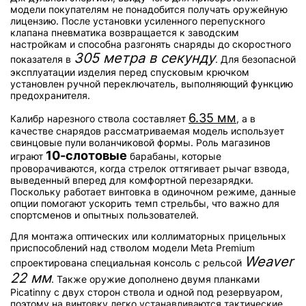
модели покупателям не понадобится получать оружейную
лицензию. После установки усиленного перепускного
клапана пневматика возвращается к заводским
настройкам и способна разгонять снаряды до скоростного
305 метра в секунду
показателя в
. Для безопасной
эксплуатации изделия перед спусковым крючком
установлен ручной переключатель, выполняющий функцию
предохранителя.
6.35 мм
Калибр нарезного ствола составляет
, а в
качестве снарядов рассматриваемая модель использует
свинцовые пули воланчиковой формы. Роль магазинов
10-слотовые
играют
барабаны, которые
проворачиваются, когда стрелок оттягивает рычаг взвода,
выведенный вперед для комфортной перезарядки.
Поскольку работает винтовка в одиночном режиме, данные
опции помогают ускорить темп стрельбы, что важно для
спортсменов и опытных пользователей.
Для монтажа оптических или коллиматорных прицельных
приспособлений над стволом модели Meta Premium
Weaver
спроектирована специальная консоль с рельсой
22 мм
. Также оружие дополнено двумя планками
Picatinny с двух сторон ствола и одной под резервуаром,
поэтому на винтовку легко устанавливаются тактические