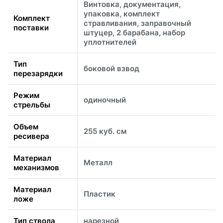
Винтовка, документация,
упаковка, комплект
Комплект
стравливания, заправочный
поставки
штуцер, 2 барабана, набор
уплотнителей
Тип
боковой взвод
перезарядки
Режим
одиночный
стрельбы
Объем
255 куб. см
ресивера
Материал
Металл
механизмов
Материал
Пластик
ложе
Тип ствола
нарезной