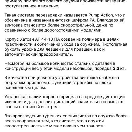
примеру помпового боевого оружия произвести возвратно-
поступательное движение.
Такая система перезарядки называется Pump Action, что и
обозначена в названии винтовки шифром PA. Благодаря ей
винтовка становится более скорострельной, даже по
сравнению с более дорогостоящими моделями.
Корпус Хатсан АТ 44-10 ПА создан из полимера в целях
практичности и облегчении ухода за оружием. Пистолетная
рукоять удобна для левшей и для правшей, как и
автоматический предохранитель.
Несмотря на большое количество стальных деталей в
конструкции вес у этой модели небольшой, порядка
3.3 кг
.
В качестве прицельного устройства винтовка снабжена
открытым прицелом с функцией стрельбы по плохо
освещенным целям.
Установка коллиматорного прицела на средние дистанции
или оптики для дальних дистанций значительно повышают
шансы на точный выстрел.
Это произведение турецких специалистов по оружию более
всего понравится тем, кто считает, что в оружии
скорострельность не менее важна чем точность.